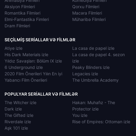
Animasiya Filmleri
Komediya Filmleri
Aksiyon Filmleri
Qorxu Filmleri
Romantika Filmləri
Macəra Filmleri
Elmi-Fantastika Fimleri
Müharibə Filmleri
Dram Filmleri
SEÇILMIŞ SERIALLAR VƏ FILMLƏR
Atiye izle
La casa de papel izle
His Dark Materials izle
La casa de papel 4. sezon
Yıldız Savaşları: Bölüm IX izle
izle
6 Underground izle
Peaky Blinders izle
2020 Film Önerileri Yılın En iyi
Legacies izle
Yabancı Film Önerileri
The Umbrella Academy
POPULYAR SERIALLAR VƏ FILMLƏR
The Witcher izle
Hakan: Muhafız - The
Dark izle
Protector izle
The Gifted izle
You izle
Riverdale izle
Rise of Empires: Ottoman izle
Aşk 101 izle