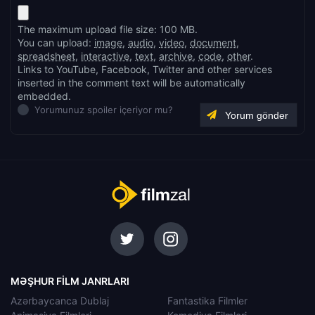
The maximum upload file size: 100 MB.
You can upload:
image
,
audio
,
video
,
document
,
spreadsheet
,
interactive
,
text
,
archive
,
code
,
other
.
Links to YouTube, Facebook, Twitter and other services
inserted in the comment text will be automatically
embedded.
Yorumunuz spoiler içeriyor mu?
MƏŞHUR FILM JANRLARI
Azərbaycanca Dublaj
Fantastika Filmler