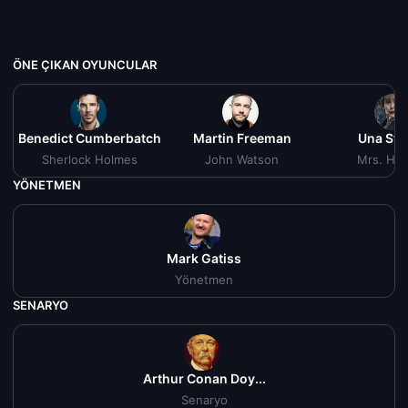
ÖNE ÇIKAN OYUNCULAR
Benedict Cumberbatch
Martin Freeman
Una St
Sherlock Holmes
John Watson
Mrs. Hu
YÖNETMEN
Mark Gatiss
Yönetmen
SENARYO
Arthur Conan Doy...
Senaryo