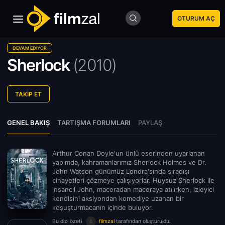
OTURUM AÇ
DEVAM EDIYOR
Sherlock
(
2010)
TAKIP ET
GENEL BAKIŞ
TARTIŞMA FORUMLARI
PAYLAŞ
Arthur Conan Doyle'un ünlü eserinden uyarlanan
yapımda, kahramanlarımız Sherlock Holmes ve Dr.
John Watson günümüz Londra'sında sıradışı
cinayetleri çözmeye çalışıyorlar. Huysuz Sherlock ile
insancıl John, maceradan maceraya atılırken, izleyici
kendisini aksiyondan komediye uzanan bir
koşuşturmacanın içinde buluyor.
Bu dizi özeti
filmzal
tarafından oluşturuldu.