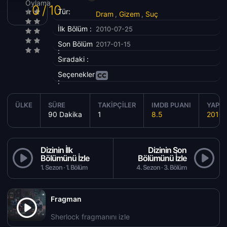
Oylama
0 / 10
Tür:
Dram
Gizem
Suç
,
,
İlk Bölüm :
2010-07-25
Son Bölüm
2017-01-15
:
Sıradaki :
Seçenekler
:
ÜLKE
SÜRE
TAKIPÇILER
IMDB PUANI
YAPIM
90 Dakika
1
8.5
2010
Dizinin İlk
Dizinin Son
Bölümünü İzle
Bölümünü İzle
1. Sezon · 1. Bölüm
4. Sezon · 3. Bölüm
Fragman
Sherlock fragmanını izle