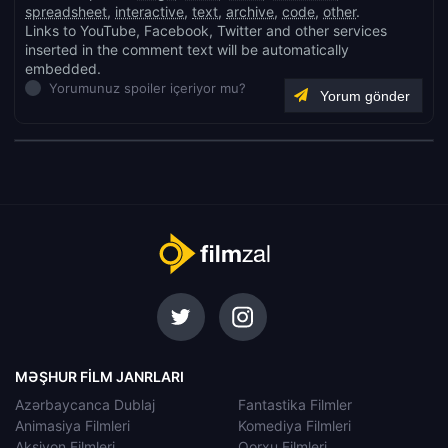
spreadsheet
,
interactive
,
text
,
archive
,
code
,
other
.
Links to YouTube, Facebook, Twitter and other services
inserted in the comment text will be automatically
embedded.
Yorumunuz spoiler içeriyor mu?
MƏŞHUR FILM JANRLARI
Azərbaycanca Dublaj
Fantastika Filmler
Animasiya Filmleri
Komediya Filmleri
Aksiyon Filmleri
Qorxu Filmleri