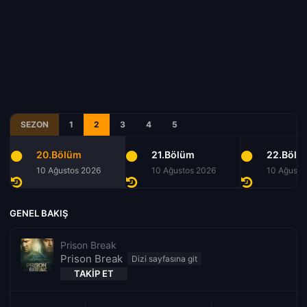
SEZON
1
2
3
4
5
20.Bölüm
21.Bölüm
22.Bölü
10 Ağustos 2026
10 Ağustos 2026
10 Ağusto
GENEL BAKIŞ
Prison Break
Prison Break
TAKIP ET