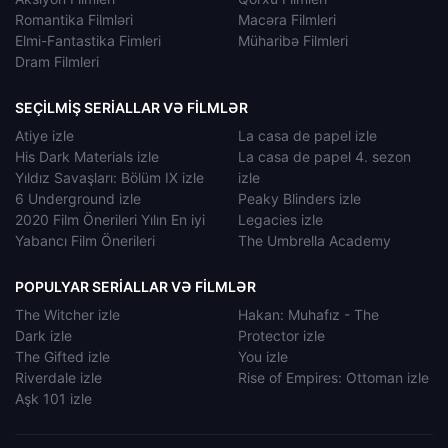
Romantika Filmləri
Macəra Filmleri
Elmi-Fantastika Fimleri
Müharibə Filmleri
Dram Filmleri
SEÇILMIŞ SERIALLAR VƏ FILMLƏR
Atiye izle
La casa de papel izle
His Dark Materials izle
La casa de papel 4. sezon
Yıldız Savaşları: Bölüm IX izle
izle
6 Underground izle
Peaky Blinders izle
2020 Film Önerileri Yılın En iyi
Legacies izle
Yabancı Film Önerileri
The Umbrella Academy
POPULYAR SERIALLAR VƏ FILMLƏR
The Witcher izle
Hakan: Muhafız - The
Dark izle
Protector izle
The Gifted izle
You izle
Riverdale izle
Rise of Empires: Ottoman izle
Aşk 101 izle