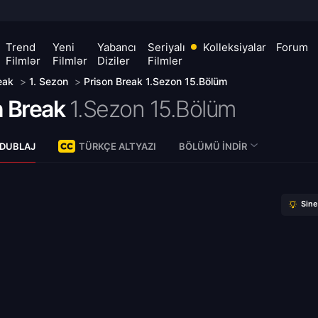
Trend
Yeni
Yabancı
Seriyalı
Kolleksiyalar
Forum
Filmlər
Filmlər
Diziler
Filmler
eak
>
1. Sezon
>
Prison Break 1.Sezon 15.Bölüm
n Break
1.Sezon 15.Bölüm
 DUBLAJ
TÜRKÇE ALTYAZI
BÖLÜMÜ İNDIR
Sin