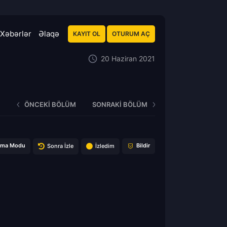
Xəbərlər
Əlaqə
KAYIT OL
OTURUM AÇ
20 Haziran 2021
ÖNCEKI BÖLÜM
SONRAKI BÖLÜM
ema Modu
Bildir
Sonra İzle
İzledim