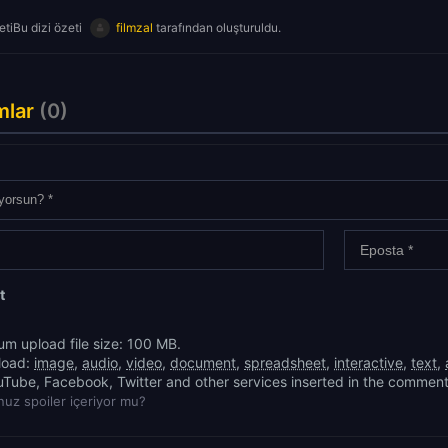
tiBu dizi özeti
filmzal
tarafından oluşturuldu.
mlar
(0)
t
m upload file size: 100 MB.
load:
image
,
audio
,
video
,
document
,
spreadsheet
,
interactive
,
text
,
uTube, Facebook, Twitter and other services inserted in the comment
uz spoiler içeriyor mu?