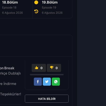
18.Bölüm
19.Bölüm
20.Bölüm
Episode 18
Episode 19
Episode 20
6 Ağustos 2026
6 Ağustos 2026
6 Ağustos 2026
on Break
0
0
kçe Dublajlı
ve İndirme
Teşekkürler!
HATA BILDIR