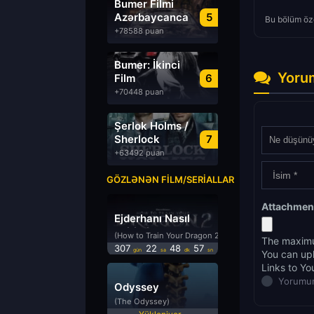
Bumer Filmi
Azərbaycanca
5
Bu bölüm öze
Dublyaj izle
+78588 puan
Bumer: İkinci
Yoru
Film
6
Azərbaycanca
+70448 puan
Dublyaj izle
Şerlok Holms /
Sherlock
7
Holmes
+63492 puan
GÖZLƏNƏN FILM/SERIALLAR
Attachmen
Ejderhanı Nasıl
Eğitirsin 2
(How to Train Your Dragon 2)
The maximu
307
22
48
57
gün
sa
dk
sn
You can up
Links to Yo
Yorumun
Odyssey
(The Odyssey)