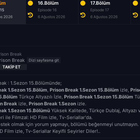
lüm
16.Bölüm
17.Bölüm
 15
Episode 16
Episode 17
os 2026
6 Ağustos 2026
6 Ağustos 2026
rison Break
rison Break
TAKIP ET
eak : 1.Sezon 15.Bölümünde;
eak 1.Sezon 15.Bölüm
,
Prison Break 1.Sezon 15.Bölüm
izle,
Pris
15.Bölüm
Türkçe Altyazılı İzle,
Prison Break 1.Sezon 15.Bölüm
Tür
on Break
izle,
Prison Break 1.Sezon
izle.
eak 1.Sezon 15.Bölümü
Yüksek Kalitede, Türkçe Dublaj, Altyazı 
i ile Filmzal: HD Film izle, Tv-Seriallar'da.
estek olmak için yorum yapmayı, bölümü beğenmeyi unutmayın. 
D Film izle, Tv-Seriallar Keyifli Seyirler Diler!..