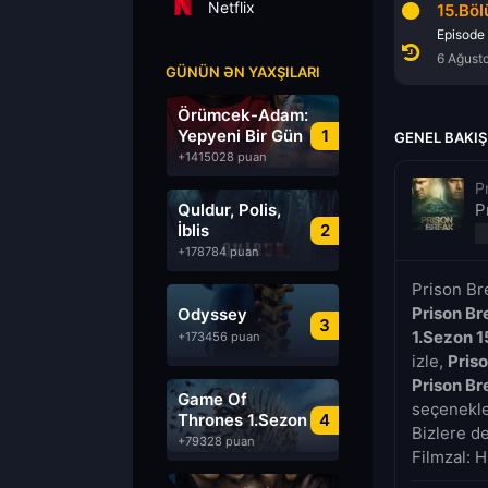
Netflix
13.Bölüm
14.Bölüm
15.Bö
Episode 13
Episode 14
Episode
6 Ağustos 2026
6 Ağustos 2026
6 Ağust
GÜNÜN ƏN YAXŞILARI
Örümcek-Adam:
Yepyeni Bir Gün
1
GENEL BAKIŞ
+1415028 puan
P
Quldur, Polis,
P
İblis
2
+178784 puan
Prison Br
Prison Br
Odyssey
3
1.Sezon 
+173456 puan
izle,
Pris
Prison Br
Game Of
seçenekler
Thrones 1.Sezon
4
Bizlere d
Türkçe Dublaj
+79328 puan
Filmzal: H
izle