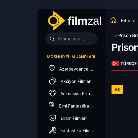
Filmlər
>
Prison Br
Priso
MƏŞHUR FILM JANRLARI
TÜRKÇE
Azərbaycanca Dublaj
Aksiyon Filmleri
VS
Animasiya Filmleri
Elmi Fantastika Filmleri
Dram Filmleri
Fantastika Filmleri