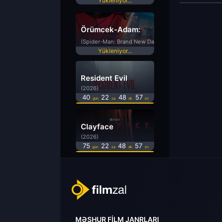
Yükleniyor...
Örümcek-Adam:
Yepyeni Bir Gün
(Spider-Man: Brand New Day)
Yükleniyor...
Resident Evil
(2026)
40
22
48
57
gün
sa
dk
sn
Clayface
(2026)
75
22
48
57
gün
sa
dk
sn
MƏŞHUR FILM JANRLARI