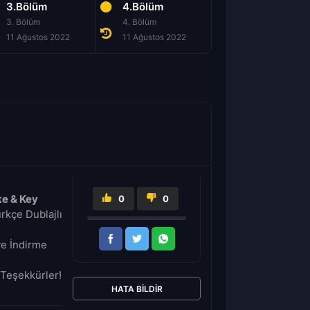
3.Bölüm
4.Bölüm
5.Bölüm
3. Bölüm
4. Bölüm
5. Bölüm
11 Ağustos 2022
11 Ağustos 2022
11 Ağustos 2022
e & Key
0
0
rkçe Dublajlı
ve İndirme
Teşekkürler!
HATA BILDIR