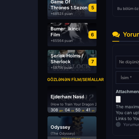
Game Of
Thrones 1.Sezon
5
Bu bölüm öze
Türkçe Dublaj
+68524 puan
izle
Bumer: İkinci
Yoru
Film
6
Azərbaycanca
+65564 puan
Dublyaj izle
Şerlok Holms /
Sherlock
7
Holmes
+58756 puan
GÖZLƏNƏN FILM/SERIALLAR
Attachmen
Ejderhanı Nasıl
Eğitirsin 2
(How to Train Your Dragon 2)
The maximu
308
04
50
40
gün
sa
dk
sn
You can up
Links to Yo
Yorumun
Odyssey
(The Odyssey)