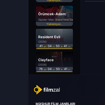
Yükleniyor...
Örümcek-Adam:
Yepyeni Bir Gün
(Spider-Man: Brand New Day)
Yükleniyor...
Resident Evil
(2026)
41
04
50
40
gün
sa
dk
sn
Clayface
(2026)
76
04
50
40
gün
sa
dk
sn
MƏŞHUR FILM JANRLARI