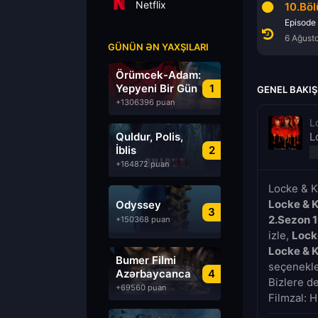
Netflix
8.Bölüm
9.Bölüm
10.Bö
Episode 8
Episode 9
Episode
6 Ağustos 2026
6 Ağustos 2026
6 Ağust
GÜNÜN ƏN YAXŞILARI
Örümcek-Adam:
Yepyeni Bir Gün
1
GENEL BAKIŞ
+1306396 puan
L
Quldur, Polis,
L
İblis
2
+164872 puan
Locke & K
Locke & 
Odyssey
3
2.Sezon 
+150368 puan
izle,
Lock
Locke & 
Bumer Filmi
seçenekler
Azərbaycanca
4
Bizlere d
Dublyaj izle
+69560 puan
Filmzal: H