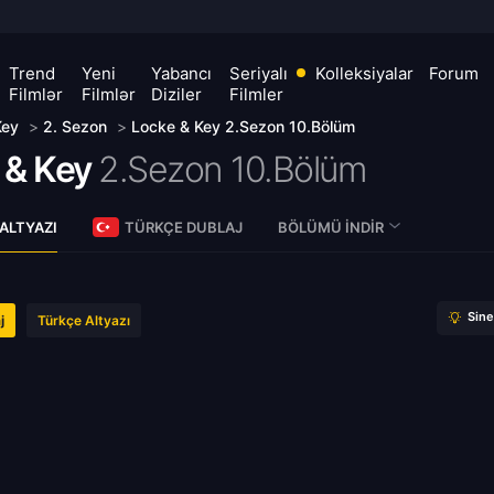
Trend
Yeni
Yabancı
Seriyalı
Kolleksiyalar
Forum
Filmlər
Filmlər
Diziler
Filmler
Key
>
2. Sezon
>
Locke & Key 2.Sezon 10.Bölüm
 & Key
2.Sezon 10.Bölüm
ALTYAZI
TÜRKÇE DUBLAJ
BÖLÜMÜ İNDIR
Sin
j
Türkçe Altyazı