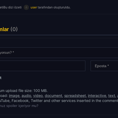
tiBu dizi özeti
user
tarafından oluşturuldu.
mlar
(0)
t
m upload file size: 100 MB.
load:
image
,
audio
,
video
,
document
,
spreadsheet
,
interactive
,
text
,
uTube, Facebook, Twitter and other services inserted in the comment
uz spoiler içeriyor mu?