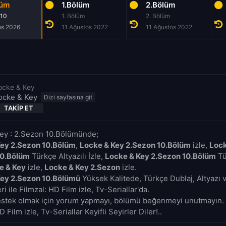
lüm
1.Bölüm
2.Bölüm
 10
1. Bölüm
2. Bölüm
os 2026
11 Ağustos 2022
11 Ağustos 2022
ocke & Key
ocke & Key
TAKIP ET
ey : 2.Sezon 10.Bölümünde;
Key 2.Sezon 10.Bölüm
,
Locke & Key 2.Sezon 10.Bölüm
izle,
Lock
10.Bölüm
Türkçe Altyazılı İzle,
Locke & Key 2.Sezon 10.Bölüm
Tü
e & Key
izle,
Locke & Key 2.Sezon
izle.
Key 2.Sezon 10.Bölümü
Yüksek Kalitede, Türkçe Dublaj, Altyazı 
i ile Filmzal: HD Film izle, Tv-Seriallar'da.
estek olmak için yorum yapmayı, bölümü beğenmeyi unutmayın. 
D Film izle, Tv-Seriallar Keyifli Seyirler Diler!..