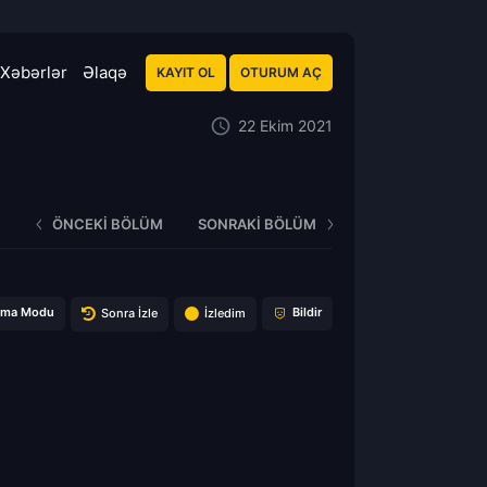
Xəbərlər
Əlaqə
KAYIT OL
OTURUM AÇ
22 Ekim 2021
ÖNCEKI BÖLÜM
SONRAKI BÖLÜM
ema Modu
Bildir
Sonra İzle
İzledim