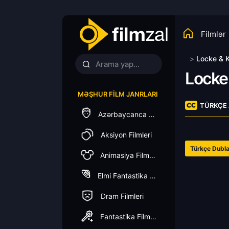
Filmlər
>
Locke & 
Locke
MƏŞHUR FILM JANRLARI
TÜRKÇE 
Azərbaycanca Dublaj
Aksiyon Filmleri
Türkçe Dubla
Animasiya Filmleri
Elmi Fantastika Filmleri
Dram Filmleri
Fantastika Filmleri