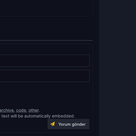
archive
,
code
,
other
.
 text will be automatically embedded.