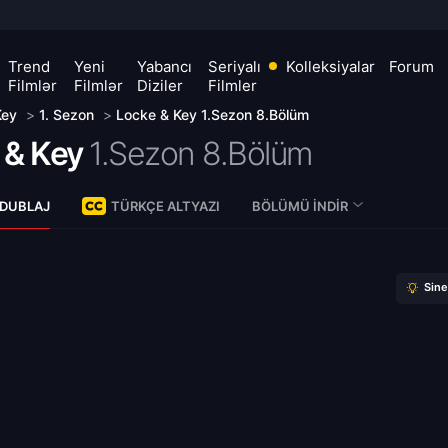
Trend
Yeni
Yabancı
Seriyalı
Kolleksiyalar
Forum
Filmlər
Filmlər
Diziler
Filmler
Key
>
1. Sezon
>
Locke & Key 1.Sezon 8.Bölüm
 & Key
1.Sezon 8.Bölüm
 DUBLAJ
TÜRKÇE ALTYAZI
BÖLÜMÜ İNDIR
Sin