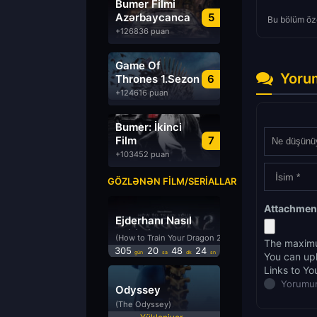
Bumer Filmi
Azərbaycanca
5
Bu bölüm öze
Dublyaj izle
+126836 puan
Game Of
Yoru
Thrones 1.Sezon
6
Türkçe Dublaj
+124616 puan
izle
Bumer: İkinci
Film
7
Azərbaycanca
+103452 puan
Dublyaj izle
GÖZLƏNƏN FILM/SERIALLAR
Attachmen
Ejderhanı Nasıl
Eğitirsin 2
(How to Train Your Dragon 2)
The maximu
305
20
48
24
gün
sa
dk
sn
You can up
Links to Yo
Yorumun
Odyssey
(The Odyssey)