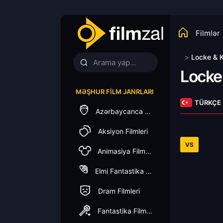
Filmlər
>
Locke & 
Locke
MƏŞHUR FILM JANRLARI
TÜRKÇE
Azərbaycanca Dublaj
Aksiyon Filmleri
VS
Animasiya Filmleri
Elmi Fantastika Filmleri
Dram Filmleri
Fantastika Filmleri