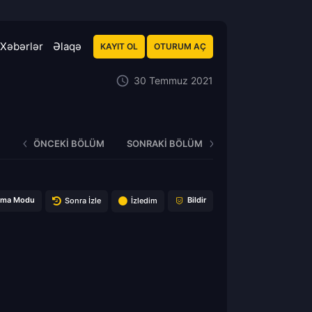
Xəbərlər
Əlaqə
KAYIT OL
OTURUM AÇ
30 Temmuz 2021
ÖNCEKI BÖLÜM
SONRAKI BÖLÜM
ema Modu
Bildir
Sonra İzle
İzledim