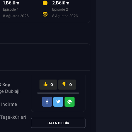
1.Bölüm
2.Bölüm
3.Bölüm
Episode 1
Episode 2
Episode 3
8 Ağustos 2026
8 Ağustos 2026
8 Ağustos 2026
& Key
0
0
e Dublajlı
e İndirme
Teşekkürler!
HATA BILDIR