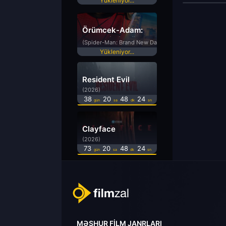
Yükleniyor...
Örümcek-Adam:
Yepyeni Bir Gün
(Spider-Man: Brand New Day)
Yükleniyor...
Resident Evil
(2026)
38
20
48
24
gün
sa
dk
sn
Clayface
(2026)
73
20
48
24
gün
sa
dk
sn
MƏŞHUR FILM JANRLARI