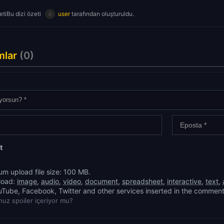
tiBu dizi özeti
user
tarafından oluşturuldu.
mlar
(0)
t
m upload file size: 100 MB.
load:
image
,
audio
,
video
,
document
,
spreadsheet
,
interactive
,
text
,
uTube, Facebook, Twitter and other services inserted in the comment
uz spoiler içeriyor mu?