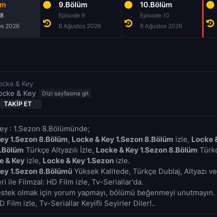
üm
9.Bölüm
10.Bölüm
 8
Episode 9
Episode 10
os 2026
8 Ağustos 2026
8 Ağustos 2026
ocke & Key
ocke & Key
TAKIP ET
ey : 1.Sezon 8.Bölümünde;
ey 1.Sezon 8.Bölüm
,
Locke & Key 1.Sezon 8.Bölüm
izle,
Locke 
8.Bölüm
Türkçe Altyazılı İzle,
Locke & Key 1.Sezon 8.Bölüm
Türkç
e & Key
izle,
Locke & Key 1.Sezon
izle.
Key 1.Sezon 8.Bölümü
Yüksek Kalitede, Türkçe Dublaj, Altyazı v
i ile Filmzal: HD Film izle, Tv-Seriallar'da.
estek olmak için yorum yapmayı, bölümü beğenmeyi unutmayın. 
D Film izle, Tv-Seriallar Keyifli Seyirler Diler!..