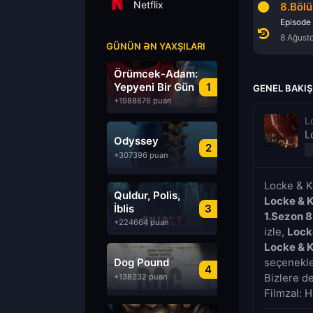
Netflix
6.Bölüm
7.Bölüm
8.Böl
Episode 6
Episode 7
Episode
8 Ağustos 2026
8 Ağustos 2026
8 Ağust
GÜNÜN ƏN YAXŞILARI
Örümcek-Adam:
Yepyeni Bir Gün
1
GENEL BAKIŞ
+1988676 puan
L
L
Odyssey
2
+307396 puan
Locke & K
Quldur, Polis,
Locke & K
İblis
3
1.Sezon 
+224664 puan
izle,
Lock
Locke & 
Dog Pound
seçenekler
4
Bizlere d
+138232 puan
Filmzal: H