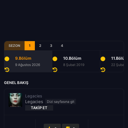
SEZON
1
2
3
4
9.Bölüm
10.Bölüm
11.Bölü
9 Ağustos 2026
8 Şubat 2019
22 Şubat 
GENEL BAKIŞ
Legacies
Legacies
TAKIP ET