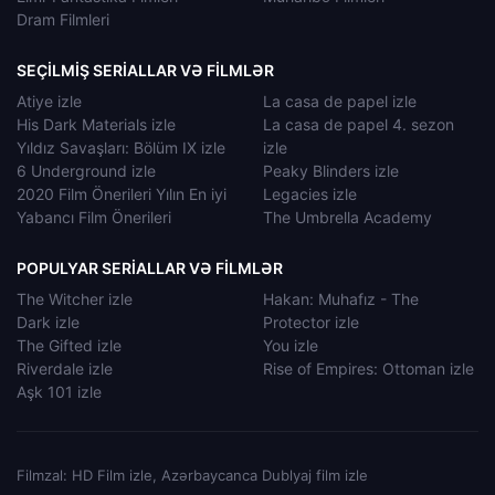
Dram Filmleri
SEÇILMIŞ SERIALLAR VƏ FILMLƏR
Atiye izle
La casa de papel izle
His Dark Materials izle
La casa de papel 4. sezon
Yıldız Savaşları: Bölüm IX izle
izle
6 Underground izle
Peaky Blinders izle
2020 Film Önerileri Yılın En iyi
Legacies izle
Yabancı Film Önerileri
The Umbrella Academy
POPULYAR SERIALLAR VƏ FILMLƏR
The Witcher izle
Hakan: Muhafız - The
Dark izle
Protector izle
The Gifted izle
You izle
Riverdale izle
Rise of Empires: Ottoman izle
Aşk 101 izle
Filmzal: HD Film izle, Azərbaycanca Dublyaj film izle