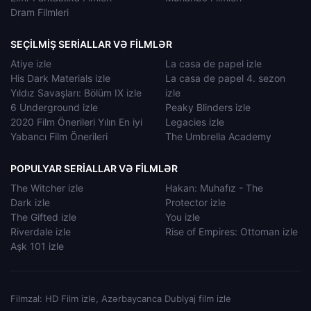
Dram Filmleri
SEÇILMIŞ SERIALLAR VƏ FILMLƏR
Atiye izle
La casa de papel izle
His Dark Materials izle
La casa de papel 4. sezon
Yıldız Savaşları: Bölüm IX izle
izle
6 Underground izle
Peaky Blinders izle
2020 Film Önerileri Yılın En iyi
Legacies izle
Yabancı Film Önerileri
The Umbrella Academy
POPULYAR SERIALLAR VƏ FILMLƏR
The Witcher izle
Hakan: Muhafız - The
Dark izle
Protector izle
The Gifted izle
You izle
Riverdale izle
Rise of Empires: Ottoman izle
Aşk 101 izle
Filmzal: HD Film izle, Azərbaycanca Dublyaj film izle