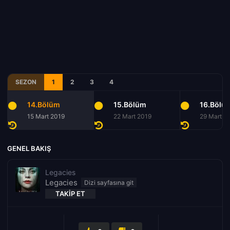
SEZON
1
2
3
4
14.Bölüm
15.Bölüm
16.Bölü
15 Mart 2019
22 Mart 2019
29 Mart 2
GENEL BAKIŞ
Legacies
Legacies
TAKIP ET