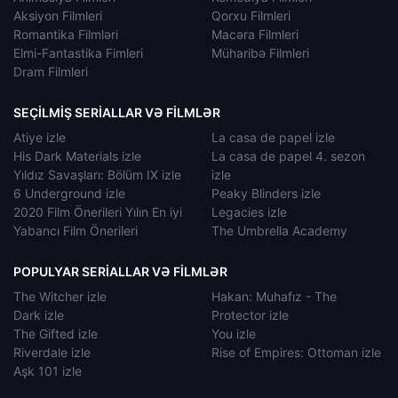
Aksiyon Filmleri
Qorxu Filmleri
Romantika Filmləri
Macəra Filmleri
Elmi-Fantastika Fimleri
Müharibə Filmleri
Dram Filmleri
SEÇILMIŞ SERIALLAR VƏ FILMLƏR
Atiye izle
La casa de papel izle
His Dark Materials izle
La casa de papel 4. sezon
Yıldız Savaşları: Bölüm IX izle
izle
6 Underground izle
Peaky Blinders izle
2020 Film Önerileri Yılın En iyi
Legacies izle
Yabancı Film Önerileri
The Umbrella Academy
POPULYAR SERIALLAR VƏ FILMLƏR
The Witcher izle
Hakan: Muhafız - The
Dark izle
Protector izle
The Gifted izle
You izle
Riverdale izle
Rise of Empires: Ottoman izle
Aşk 101 izle