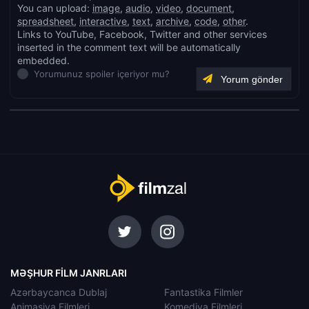
You can upload:
image
,
audio
,
video
,
document
,
spreadsheet
,
interactive
,
text
,
archive
,
code
,
other
.
Links to YouTube, Facebook, Twitter and other services
inserted in the comment text will be automatically
embedded.
Yorumunuz spoiler içeriyor mu?
MƏŞHUR FILM JANRLARI
Azərbaycanca Dublaj
Fantastika Filmler
Animasiya Filmleri
Komediya Filmleri