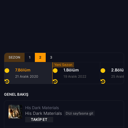
SEZON
1
2
3
7.Bölüm
1.Bölüm
2.Bölüm
21 Aralık 2020
19 Aralık 2022
25 Aralık 
GENEL BAKIŞ
His Dark Materials
His Dark Materials
TAKIP ET