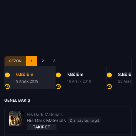
SEZON
1
2
3
6.Bölüm
7.Bölüm
8.Bölüm
9 Aralık 2019
16 Aralık 2019
23 Aralık 
GENEL BAKIŞ
His Dark Materials
His Dark Materials
TAKIP ET