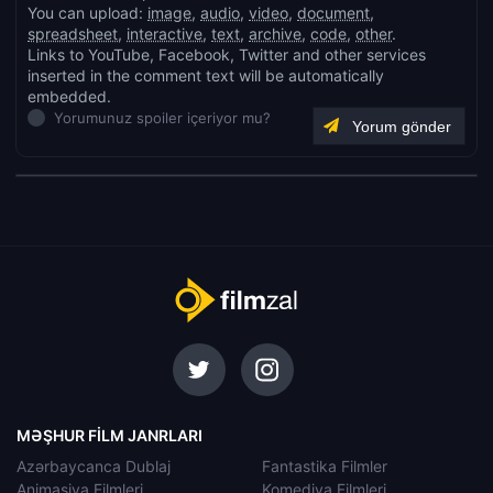
You can upload:
image
,
audio
,
video
,
document
,
spreadsheet
,
interactive
,
text
,
archive
,
code
,
other
.
Links to YouTube, Facebook, Twitter and other services
inserted in the comment text will be automatically
embedded.
Yorumunuz spoiler içeriyor mu?
MƏŞHUR FILM JANRLARI
Azərbaycanca Dublaj
Fantastika Filmler
Animasiya Filmleri
Komediya Filmleri