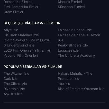
Romantika Filmləri
Macəra Filmleri
Elmi-Fantastika Fimleri
Müharibə Filmleri
Dram Filmleri
SEÇILMIŞ SERIALLAR VƏ FILMLƏR
Atiye izle
La casa de papel izle
His Dark Materials izle
La casa de papel 4. sezon
Yıldız Savaşları: Bölüm IX izle
izle
6 Underground izle
Peaky Blinders izle
2020 Film Önerileri Yılın En iyi
Legacies izle
Yabancı Film Önerileri
The Umbrella Academy
POPULYAR SERIALLAR VƏ FILMLƏR
The Witcher izle
Hakan: Muhafız - The
Dark izle
Protector izle
The Gifted izle
You izle
Riverdale izle
Rise of Empires: Ottoman izle
Aşk 101 izle