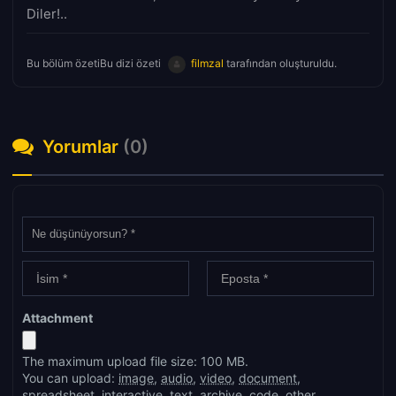
Diler!..
Bu bölüm özetiBu dizi özeti
filmzal
tarafından oluşturuldu.
Yorumlar
(0)
Attachment
The maximum upload file size: 100 MB.
You can upload:
image
,
audio
,
video
,
document
,
spreadsheet
,
interactive
,
text
,
archive
,
code
,
other
.