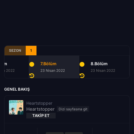
SEZON
1
lüm
7.Bölüm
8.Bölüm
san 2022
23 Nisan 2022
23 Nisan 2022
GENEL BAKIŞ
Heartstopper
Heartstopper
TAKIP ET