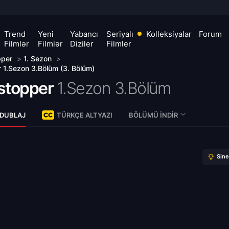
Trend
Yeni
Yabancı
Seriyalı
Kolleksiyalar
Forum
Filmlər
Filmlər
Diziler
Filmler
pper
>
1. Sezon
>
 1.Sezon 3.Bölüm (3. Bölüm)
stopper
1.Sezon 3.Bölüm
 DUBLAJ
TÜRKÇE ALTYAZI
BÖLÜMÜ İNDIR
Sin