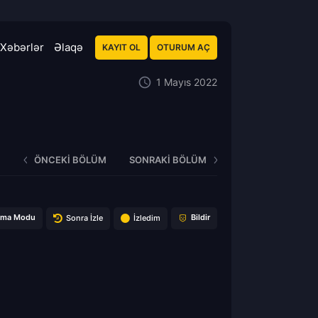
Xəbərlər
Əlaqə
KAYIT OL
OTURUM AÇ
1 Mayıs 2022
ÖNCEKI BÖLÜM
SONRAKI BÖLÜM
ema Modu
Bildir
Sonra İzle
İzledim