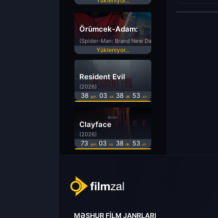
Yükleniyor...
Örümcek-Adam:
Yepyeni Bir Gün
(Spider-Man: Brand New Day)
Yükleniyor...
Resident Evil
(2026)
38
03
38
52
gün
sa
dk
sn
Clayface
(2026)
73
03
38
52
gün
sa
dk
sn
MƏŞHUR FILM JANRLARI