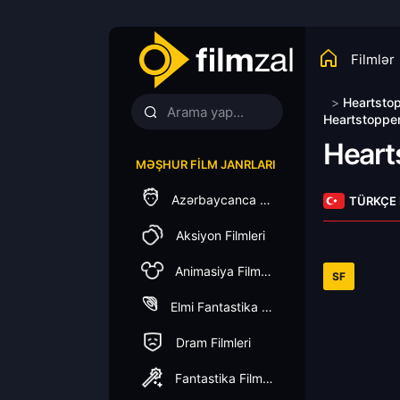
Filmlər
>
Heartsto
Heartstopper
Heart
MƏŞHUR FILM JANRLARI
Azərbaycanca Dublaj
TÜRKÇE
Aksiyon Filmleri
Animasiya Filmleri
SF
Elmi Fantastika Filmleri
Dram Filmleri
Fantastika Filmleri