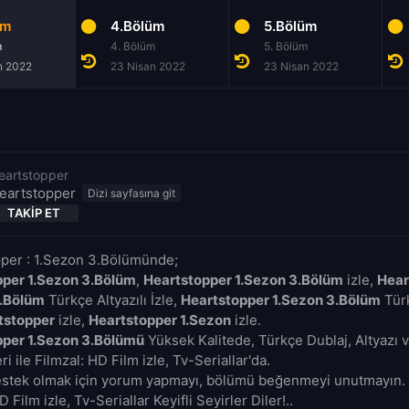
üm
4.Bölüm
5.Bölüm
m
4. Bölüm
5. Bölüm
n 2022
23 Nisan 2022
23 Nisan 2022
eartstopper
eartstopper
TAKIP ET
per : 1.Sezon 3.Bölümünde;
pper 1.Sezon 3.Bölüm
,
Heartstopper 1.Sezon 3.Bölüm
izle,
Hear
3.Bölüm
Türkçe Altyazılı İzle,
Heartstopper 1.Sezon 3.Bölüm
Türk
tstopper
izle,
Heartstopper 1.Sezon
izle.
pper 1.Sezon 3.Bölümü
Yüksek Kalitede, Türkçe Dublaj, Altyazı 
i ile Filmzal: HD Film izle, Tv-Seriallar'da.
estek olmak için yorum yapmayı, bölümü beğenmeyi unutmayın. 
D Film izle, Tv-Seriallar Keyifli Seyirler Diler!..