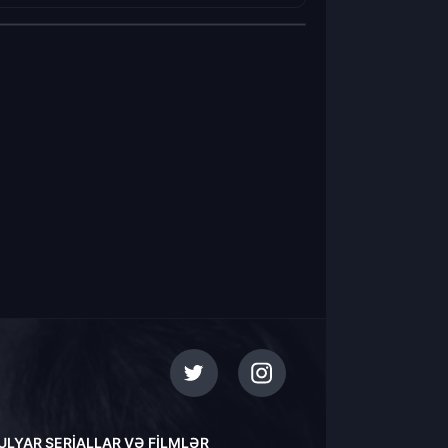
ULYAR SERIALLAR VƏ FILMLƏR