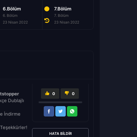
6.Bölüm
7.Bölüm
8.Bölüm
6. Bölüm
7. Bölüm
8. Bölüm
23 Nisan 2022
23 Nisan 2022
23 Nisan 2022
tstopper
0
0
çe Dublajlı
ve İndirme
Teşekkürler!
HATA BILDIR