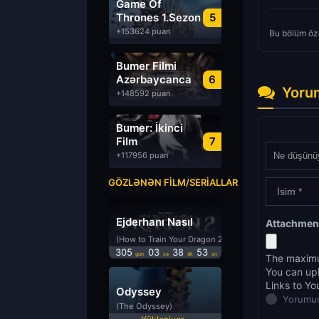
Game Of
Thrones 1.Sezon
5
Türkçe Dublaj
+153624 puan
Bu bölüm öze
izle
Bumer Filmi
Azərbaycanca
6
Yoru
Dublyaj izle
+148592 puan
Bumer: İkinci
Film
7
Azərbaycanca
+117956 puan
Dublyaj izle
GÖZLƏNƏN FILM/SERIALLAR
Ejderhanı Nasıl
Attachmen
Eğitirsin 2
(How to Train Your Dragon 2)
305
03
38
52
gün
sa
dk
sn
The maximu
You can up
Links to Yo
Odyssey
Yorumun
(The Odyssey)