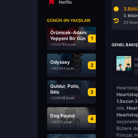
Netflix
1.Bölüm
2.Bölüm
3.Böl
1. Bölüm
2. Bölüm
3. Bölü
GÜNÜN ƏN YAXŞILARI
23 Nisan 2022
23 Nisan 2022
23 Nisa
Örümcek-Adam:
Yepyeni Bir Gün
1
+2332184 puan
GENEL BAKIŞ
H
Odyssey
2
H
+365264 puan
Quldur, Polis,
Heartstop
İblis
3
Heartsto
+239908 puan
1.Sezon 
izle,
Hear
Heartsto
Dog Pound
4
seçenekler
+161172 puan
Bizlere d
Filmzal: H