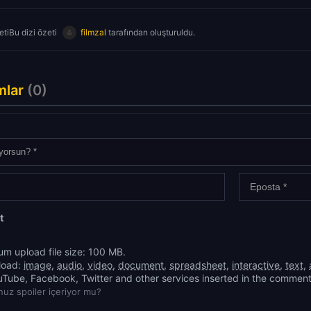
tiBu dizi özeti
filmzal
tarafından oluşturuldu.
mlar
(0)
t
m upload file size: 100 MB.
load:
image
,
audio
,
video
,
document
,
spreadsheet
,
interactive
,
text
,
uTube, Facebook, Twitter and other services inserted in the comment
uz spoiler içeriyor mu?