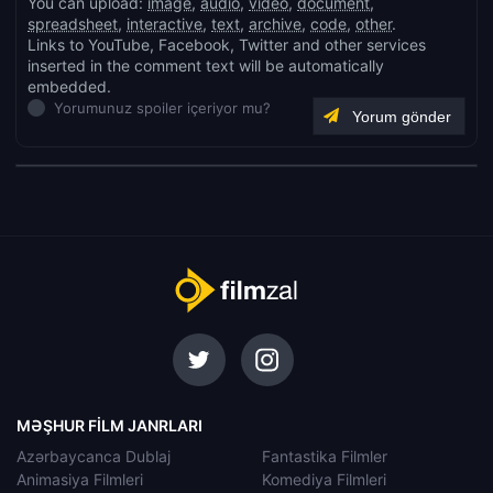
You can upload:
image
,
audio
,
video
,
document
,
spreadsheet
,
interactive
,
text
,
archive
,
code
,
other
.
Links to YouTube, Facebook, Twitter and other services
inserted in the comment text will be automatically
embedded.
Yorumunuz spoiler içeriyor mu?
MƏŞHUR FILM JANRLARI
Azərbaycanca Dublaj
Fantastika Filmler
Animasiya Filmleri
Komediya Filmleri