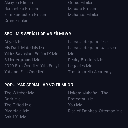
Aksiyon Filmleri
Qorxu Filmleri
Romantika Filmləri
Macəra Filmleri
Elmi-Fantastika Fimleri
Müharibə Filmleri
Dram Filmleri
SEÇILMIŞ SERIALLAR VƏ FILMLƏR
Atiye izle
La casa de papel izle
His Dark Materials izle
La casa de papel 4. sezon
Yıldız Savaşları: Bölüm IX izle
izle
6 Underground izle
Peaky Blinders izle
2020 Film Önerileri Yılın En iyi
Legacies izle
Yabancı Film Önerileri
The Umbrella Academy
POPULYAR SERIALLAR VƏ FILMLƏR
The Witcher izle
Hakan: Muhafız - The
Dark izle
Protector izle
The Gifted izle
You izle
Riverdale izle
Rise of Empires: Ottoman izle
Aşk 101 izle