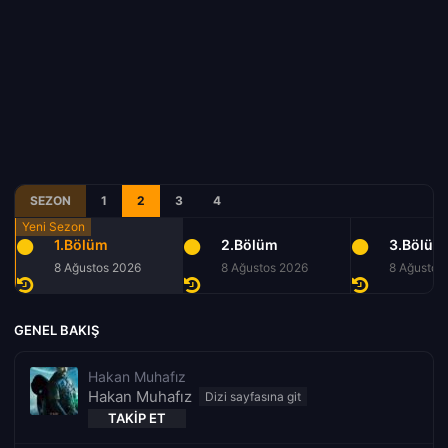
SEZON
1
2
3
4
1.Bölüm
2.Bölüm
3.Bölüm
8 Ağustos 2026
8 Ağustos 2026
8 Ağustos
GENEL BAKIŞ
Hakan Muhafız
Hakan Muhafız
TAKIP ET