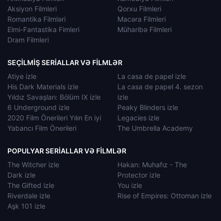
Aksiyon Filmleri
Qorxu Filmleri
Romantika Filmləri
Macəra Filmleri
Elmi-Fantastika Fimleri
Müharibə Filmleri
Dram Filmleri
SEÇILMIŞ SERIALLAR VƏ FILMLƏR
Atiye izle
La casa de papel izle
His Dark Materials izle
La casa de papel 4. sezon
Yıldız Savaşları: Bölüm IX izle
izle
6 Underground izle
Peaky Blinders izle
2020 Film Önerileri Yılın En iyi
Legacies izle
Yabancı Film Önerileri
The Umbrella Academy
POPULYAR SERIALLAR VƏ FILMLƏR
The Witcher izle
Hakan: Muhafız - The
Dark izle
Protector izle
The Gifted izle
You izle
Riverdale izle
Rise of Empires: Ottoman izle
Aşk 101 izle