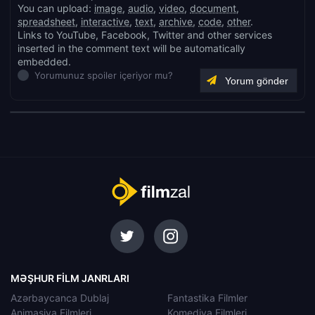
You can upload:
image
,
audio
,
video
,
document
,
spreadsheet
,
interactive
,
text
,
archive
,
code
,
other
.
Links to YouTube, Facebook, Twitter and other services
inserted in the comment text will be automatically
embedded.
Yorumunuz spoiler içeriyor mu?
MƏŞHUR FILM JANRLARI
Azərbaycanca Dublaj
Fantastika Filmler
Animasiya Filmleri
Komediya Filmleri