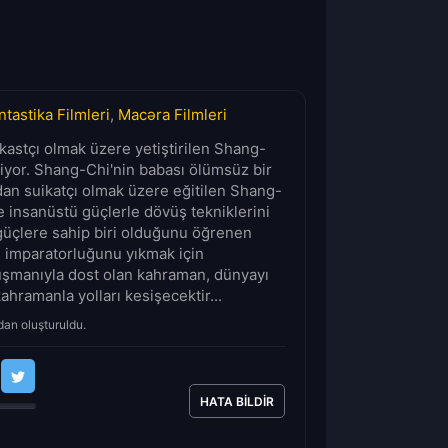
ntastika Filmleri
,
Macəra Filmleri
ikastçı olmak üzere yetiştirilen Shang-
diyor. Shang-Chi'nin babası ölümsüz bir
dan suikatçı olmak üzere eğitilen Shang-
 insanüstü güçlerle dövüş tekniklerini
ı güçlere sahip biri olduğunu öğrenen
 imparatorluğunu yıkmak için
düşmanıyla dost olan kahraman, dünyayı
hramanla yolları kesişecektir...
dan oluşturuldu.
HATA BILDIR