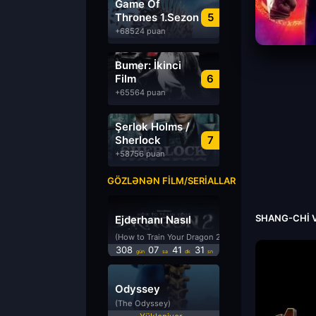
Game Of
Thrones 1.Sezon
5
Türkçe Dublaj
+68524 puan
izle
Bumer: İkinci
Film
6
Azərbaycanca
+65564 puan
Dublyaj izle
Şerlok Holms /
Sherlock
7
Holmes
+58756 puan
GÖZLƏNƏN FILM/SERIALLAR
SHANG-CHI V
Ejderhanı Nasıl
Eğitirsin 2
(How to Train Your Dragon 2)
308
07
41
30
gün
sa
dk
sn
Odyssey
(The Odyssey)