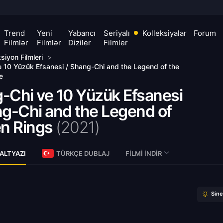
Trend
Yeni
Yabancı
Seriyalı
Kolleksiyalar
Forum
Filmlər
Filmlər
Diziler
Filmler
siyon Filmleri
>
 10 Yüzük Efsanesi / Shang-Chi and the Legend of the
e
-Chi ve 10 Yüzük Efsanesi
ng-Chi and the Legend of
en Rings
(
2021)
ALTYAZI
TÜRKÇE DUBLAJ
FILMI İNDIR
Sin