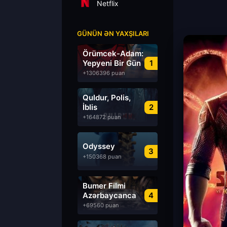
Netflix
GÜNÜN ƏN YAXŞILARI
Örümcek-Adam:
Yepyeni Bir Gün
1
+1306396 puan
Quldur, Polis,
İblis
2
+164872 puan
Odyssey
3
+150368 puan
Bumer Filmi
Azərbaycanca
4
Dublyaj izle
+69560 puan