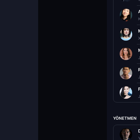
X
J
YÖNETMEN
D