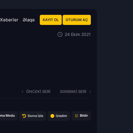
Xəbərlər
Əlaqə
KAYIT OL
OTURUM AÇ
24 Ekim 2021
ÖNCEKI SERI
SONRAKI SERI
ema Modu
Bildir
Sonra İzle
İzledim