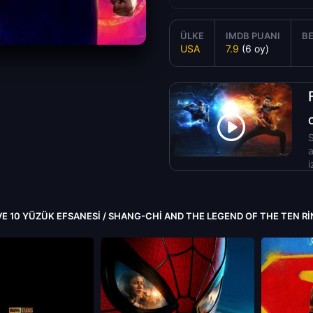
ÜLKE
IMDB PUANI
BE
USA
7.9
(6 oy)
S
a
i
E 10 YÜZÜK EFSANESI / SHANG-CHI AND THE LEGEND OF THE TEN RI