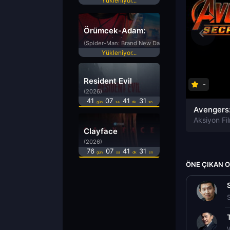
Yükleniyor...
Örümcek-Adam:
Yepyeni Bir Gün
(Spider-Man: Brand New Day)
Yükleniyor...
Resident Evil
-
(2026)
41
07
41
30
gün
sa
dk
sn
Avengers
Aksiyon Fil
Clayface
(2026)
76
07
41
30
gün
sa
dk
sn
ÖNE ÇIKAN 