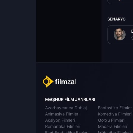
SENARYO
MƏŞHUR FILM JANRLARI
Azərbaycanca Dublaj
Fantastika Filmler
Animasiya Filmleri
Komediya Filmleri
Aksiyon Filmleri
Qorxu Filmleri
Romantika Filmləri
Macəra Filmleri
Elmi-Fantastika Fimleri
Müharibə Filmleri