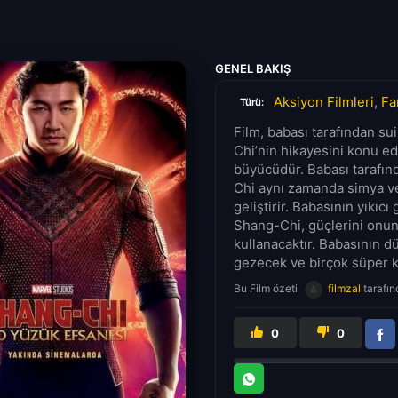
GENEL BAKIŞ
Aksiyon Filmleri
,
Fa
Türü:
Film, babası tarafından su
Chi’nin hikayesini konu e
büyücüdür. Babası tarafın
Chi aynı zamanda simya ve
geliştirir. Babasının yıkıc
Shang-Chi, güçlerini onun
kullanacaktır. Babasının 
gezecek ve birçok süper ka
Bu Film özeti
filmzal
tarafın
0
0