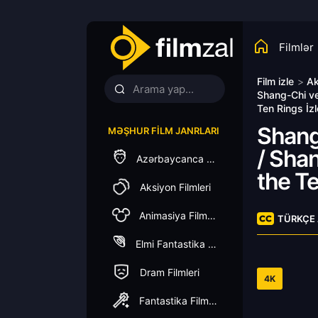
Filmlər
Film izle
>
Ak
Shang-Chi ve
Ten Rings İzl
Shang
MƏŞHUR FILM JANRLARI
/ Sha
Azərbaycanca Dublaj
the T
Aksiyon Filmleri
Animasiya Filmleri
TÜRKÇE 
Elmi Fantastika Filmleri
Dram Filmleri
4K
Fantastika Filmleri