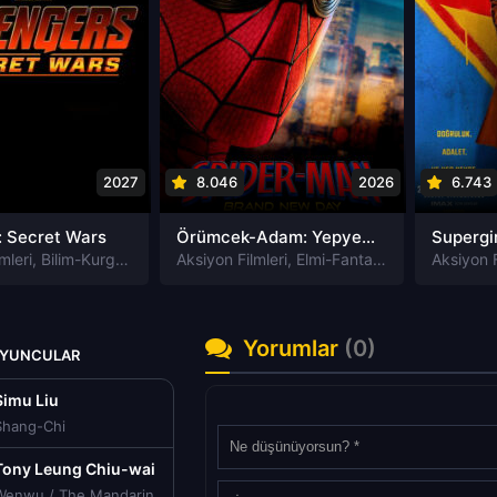
2027
8.046
2026
6.743
: Secret Wars
Örümcek-Adam: Yepyeni Bir Gün
Supergir
mleri
,
Bilim-Kurgu Filmleri
Aksiyon Filmleri
,
Macera Filmleri
,
Elmi-Fantastika Filmleri
Aksiyon F
,
Mac
Yorumlar
(0)
OYUNCULAR
Simu Liu
Shang-Chi
Tony Leung Chiu-wai
Wenwu / The Mandarin