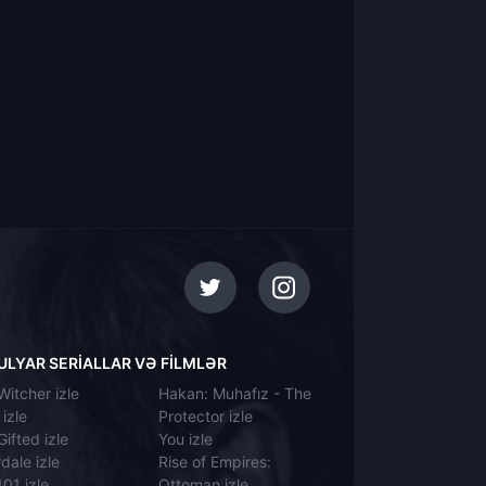
ULYAR SERIALLAR VƏ FILMLƏR
Witcher izle
Hakan: Muhafız - The
izle
Protector izle
ifted izle
You izle
dale izle
Rise of Empires:
101 izle
Ottoman izle