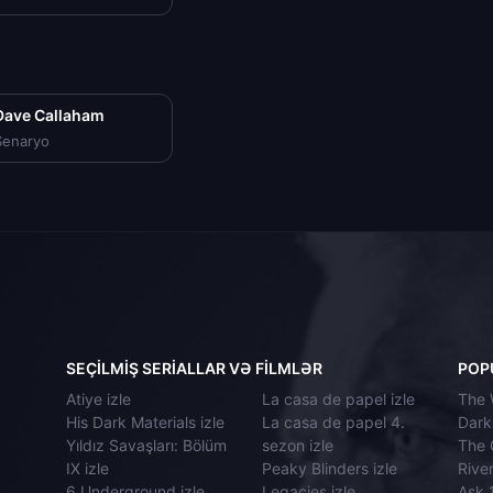
Dave Callaham
Senaryo
SEÇILMIŞ SERIALLAR VƏ FILMLƏR
POP
Atiye izle
La casa de papel izle
The 
His Dark Materials izle
La casa de papel 4.
Dark 
Yıldız Savaşları: Bölüm
sezon izle
The G
IX izle
Peaky Blinders izle
River
6 Underground izle
Legacies izle
Aşk 