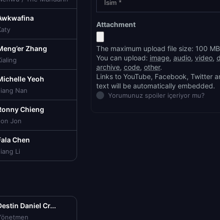
Awkwafina
Attachment
Katy
Meng’er Zhang
The maximum upload file size: 100 MB
You can upload:
image
,
audio
,
video
,
ialing
archive
,
code
,
other
.
Links to YouTube, Facebook, Twitter a
Michelle Yeoh
text will be automatically embedded.
Jiang Nan
Yorumunuz spoiler içeriyor mu?
Ronny Chieng
Jon Jon
Fala Chen
iang Li
estin Daniel Cr...
Yönetmen