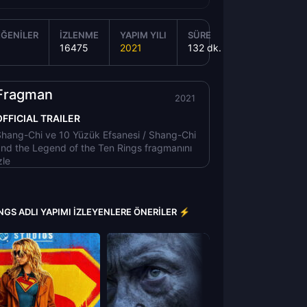
ĞENILER
İZLENME
YAPIM YILI
SÜRE
16475
2021
132 dk.
Fragman
2021
OFFICIAL TRAILER
hang-Chi ve 10 Yüzük Efsanesi / Shang-Chi
nd the Legend of the Ten Rings fragmanını
zle
NGS ADLI YAPIMI İZLEYENLERE ÖNERILER ⚡