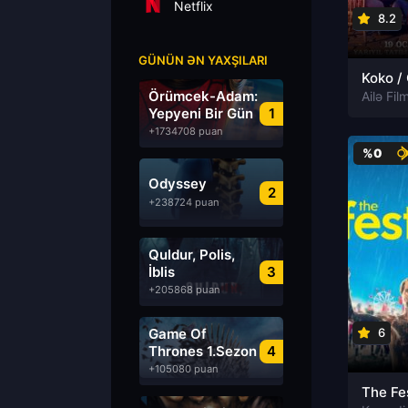
Netflix
8.2
GÜNÜN ƏN YAXŞILARI
Örümcek-Adam:
Ailə Film
Yepyeni Bir Gün
1
+1734708 puan
%0
Odyssey
2
+238724 puan
Quldur, Polis,
İblis
3
+205868 puan
Game Of
6
Thrones 1.Sezon
4
Türkçe Dublaj
+105080 puan
izle
The Fe