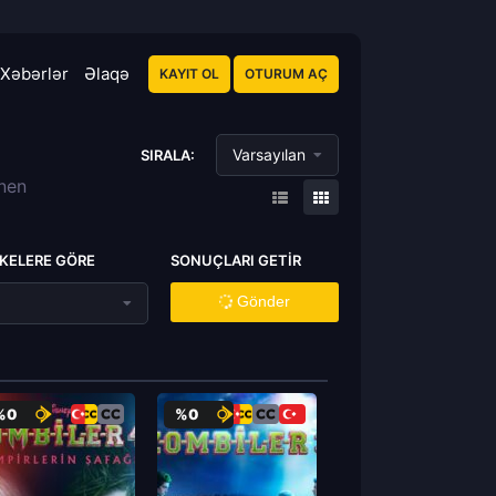
Xəbərlər
Əlaqə
KAYIT OL
OTURUM AÇ
Varsayılan
SIRALA:
enen
KELERE GÖRE
SONUÇLARI GETIR
Gönder
%0
%0