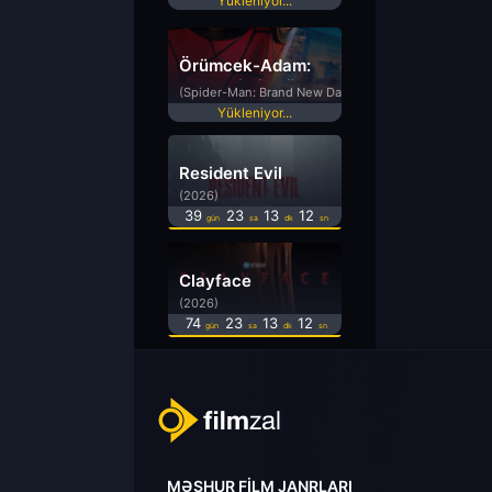
Yükleniyor...
Örümcek-Adam:
Yepyeni Bir Gün
(Spider-Man: Brand New Day)
Yükleniyor...
Resident Evil
(2026)
39
23
13
11
gün
sa
dk
sn
Clayface
(2026)
74
23
13
12
gün
sa
dk
sn
MƏŞHUR FILM JANRLARI