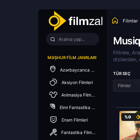
Filmlər
Musiqi
Filtrele, Ar
MƏŞHUR FILM JANRLARI
dizilerden,
Azərbaycanca Dublaj
TÜR SEÇ
Aksiyon Filmleri
Filmler
Animasiya Filmleri
Elmi Fantastika Filmleri
%0
Dram Filmleri
Fantastika Filmleri