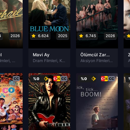
4
2026
6.624
2025
6.745
2026
l
Mavi Ay
Ölümcül Zarafet
lmleri
,
Musiqi Filmleri
Dram Filmleri
,
Komediya Filmleri
,
Musiqi Filmleri
Aksiyon Filmleri
,
Gərginlik 
,
Tar
A
%0
%0