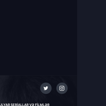
ULYAR SERIALLAR VƏ FILMLƏR