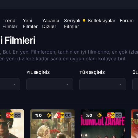
Trend
Yeni
Yabancı
Seriyalı
Kolleksiyalar
Forum
Filmlər
Filmlər
Diziler
Filmler
 Filmleri
a, Bul. En yeni Filmlerden, tarihin en iyi filmlerine, en çok izl
 en yeni dizilere kadar sana en uygun olanı kolayca bul.
YIL SEÇINIZ
TÜR SEÇINIZ
ÜL
%0
%0