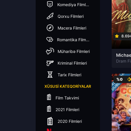
Komediya Filmleri
Qorxu Filmleri
Macera Filmleri
8.69
Romantika Filmleri
Müharibə Filmleri
Michae
Dram Fi
Kriminal Filmleri
Tarix Filmleri
%0
XÜSUSI KATEQORIYALAR
Film Takvimi
2021 Filmleri
2020 Filmleri