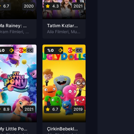
6.7
2020
4.3
2021
Ma Rainey: Blues’un Annesi / Ma Rainey’s Black Bottom
Tatlım Kızlar / Honey Girls
ri
 Filmleri
ram Filmleri
,
Musiqi Filmleri
,
Musiqi Filmleri
Ailə Filmleri
,
Musiqi Filmleri
%0
%0
8.9
2021
6.7
2019
My Little Pony: Yeni Nesil / My Little Pony: A New Generation
ÇirkinBebekler / UglyDolls