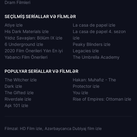
Dram Filmleri
SEÇILMIŞ SERIALLAR VƏ FILMLƏR
Atiye izle
La casa de papel izle
His Dark Materials izle
La casa de papel 4. sezon
Yıldız Savaşları: Bölüm IX izle
izle
6 Underground izle
Peaky Blinders izle
2020 Film Önerileri Yılın En iyi
Legacies izle
Yabancı Film Önerileri
The Umbrella Academy
POPULYAR SERIALLAR VƏ FILMLƏR
The Witcher izle
Hakan: Muhafız - The
Dark izle
Protector izle
The Gifted izle
You izle
Riverdale izle
Rise of Empires: Ottoman izle
Aşk 101 izle
Filmzal: HD Film izle, Azərbaycanca Dublyaj film izle