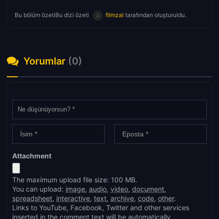
Bu bölüm özetiBu dizi özeti
filmzal
tarafından oluşturuldu.
Yorumlar
(0)
Attachment
The maximum upload file size: 100 MB.
You can upload:
image
,
audio
,
video
,
document
,
spreadsheet
,
interactive
,
text
,
archive
,
code
,
other
.
Links to YouTube, Facebook, Twitter and other services
inserted in the comment text will be automatically