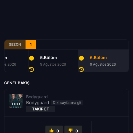
SEZON
1
lüm
5.Bölüm
6.Bölüm
stos 2026
9 Ağustos 2026
9 Ağustos 2026
GENEL BAKIŞ
Bodyguard
Bodyguard
TAKIP ET
0
0