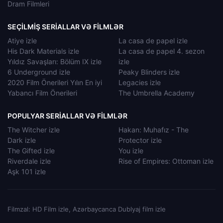
Dram Filmleri
SEÇILMIŞ SERIALLAR VƏ FILMLƏR
Atiye izle
La casa de papel izle
His Dark Materials izle
La casa de papel 4. sezon
Yıldız Savaşları: Bölüm IX izle
izle
6 Underground izle
Peaky Blinders izle
2020 Film Önerileri Yılın En iyi
Legacies izle
Yabancı Film Önerileri
The Umbrella Academy
POPULYAR SERIALLAR VƏ FILMLƏR
The Witcher izle
Hakan: Muhafız - The
Dark izle
Protector izle
The Gifted izle
You izle
Riverdale izle
Rise of Empires: Ottoman izle
Aşk 101 izle
Filmzal: HD Film izle, Azərbaycanca Dublyaj film izle