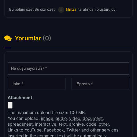
Bu bölüm özetiBu dizi özeti
filmzal
tarafından oluşturuldu.
Yorumlar
(0)
Attachment
The maximum upload file size: 100 MB.
You can upload:
image
,
audio
,
video
,
document
,
spreadsheet
,
interactive
,
text
,
archive
,
code
,
other
.
Links to YouTube, Facebook, Twitter and other services
inserted in the comment text will be automatically