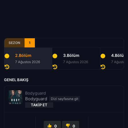
SEZON
1
2.Bölüm
3.Bölüm
4.Bölüm
7 Ağustos 2026
7 Ağustos 2026
7 Ağustos
GENEL BAKIŞ
Bodyguard
Bodyguard
TAKIP ET
0
0