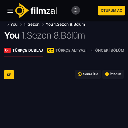
OTURUM AÇ
>
You
>
1. Sezon
>
You 1.Sezon 8.Bölüm
You
1.Sezon 8.Bölüm
TÜRKÇE DUBLAJ
TÜRKÇE ALTYAZI
ÖNCEKI BÖLÜM
Sonra İzle
İzledim
SF