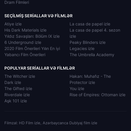
Dram Filmleri
SEÇILMIŞ SERIALLAR VƏ FILMLƏR
Atiye izle
La casa de papel izle
His Dark Materials izle
La casa de papel 4. sezon
Yıldız Savaşları: Bölüm IX izle
izle
6 Underground izle
Peaky Blinders izle
2020 Film Önerileri Yılın En iyi
Legacies izle
Yabancı Film Önerileri
The Umbrella Academy
POPULYAR SERIALLAR VƏ FILMLƏR
The Witcher izle
Hakan: Muhafız - The
Dark izle
Protector izle
The Gifted izle
You izle
Riverdale izle
Rise of Empires: Ottoman izle
Aşk 101 izle
Filmzal: HD Film izle, Azərbaycanca Dublyaj film izle