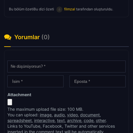
Bu bölüm özetiBu dizi özeti
filmzal
tarafından oluşturuldu.
Yorumlar
(0)
Attachment
The maximum upload file size: 100 MB.
You can upload:
image
,
audio
,
video
,
document
,
spreadsheet
,
interactive
,
text
,
archive
,
code
,
other
.
Links to YouTube, Facebook, Twitter and other services
inserted in the comment text will be automatically