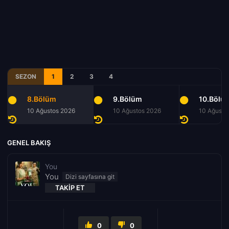
SEZON
1
2
3
4
8.Bölüm
9.Bölüm
10.Bölü
10 Ağustos 2026
10 Ağustos 2026
10 Ağusto
GENEL BAKIŞ
You
You
TAKIP ET
0
0