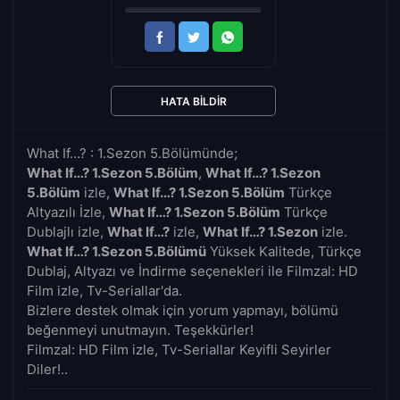
HATA BILDIR
What If…? : 1.Sezon 5.Bölümünde;
What If…? 1.Sezon 5.Bölüm
,
What If…? 1.Sezon
5.Bölüm
izle,
What If…? 1.Sezon 5.Bölüm
Türkçe
Altyazılı İzle,
What If…? 1.Sezon 5.Bölüm
Türkçe
Dublajlı izle,
What If…?
izle,
What If…? 1.Sezon
izle.
What If…? 1.Sezon 5.Bölümü
Yüksek Kalitede, Türkçe
Dublaj, Altyazı ve İndirme seçenekleri ile Filmzal: HD
Film izle, Tv-Seriallar'da.
Bizlere destek olmak için yorum yapmayı, bölümü
beğenmeyi unutmayın. Teşekkürler!
Filmzal: HD Film izle, Tv-Seriallar Keyifli Seyirler
Diler!..