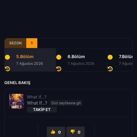
SEZON
1
5.Bölüm
6.Bölüm
7.Bölüm
7 Ağustos 2026
7 Ağustos 2026
7 Ağustos
GENEL BAKIŞ
What If…?
What If…?
TAKIP ET
0
0