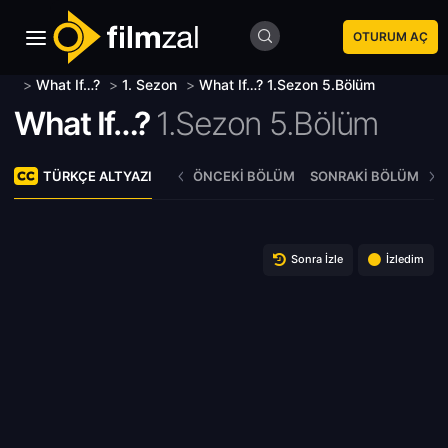
OTURUM AÇ
>
What If…?
>
1. Sezon
>
What If…? 1.Sezon 5.Bölüm
What If…?
1.Sezon 5.Bölüm
TÜRKÇE ALTYAZI
ÖNCEKI BÖLÜM
SONRAKI BÖLÜM
Sonra İzle
İzledim