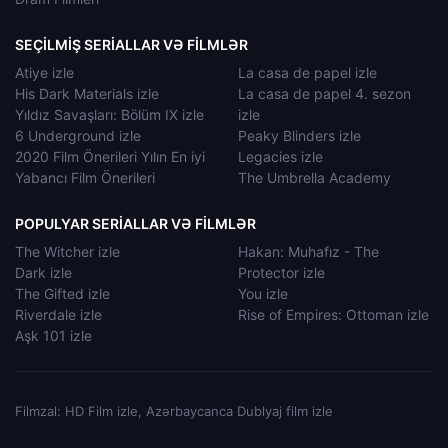
SEÇILMIŞ SERIALLAR VƏ FILMLƏR
Atiye izle
La casa de papel izle
His Dark Materials izle
La casa de papel 4. sezon
Yıldız Savaşları: Bölüm IX izle
izle
6 Underground izle
Peaky Blinders izle
2020 Film Önerileri Yılın En iyi
Legacies izle
Yabancı Film Önerileri
The Umbrella Academy
POPULYAR SERIALLAR VƏ FILMLƏR
The Witcher izle
Hakan: Muhafız - The
Dark izle
Protector izle
The Gifted izle
You izle
Riverdale izle
Rise of Empires: Ottoman izle
Aşk 101 izle
Filmzal: HD Film izle, Azərbaycanca Dublyaj film izle