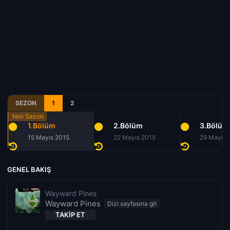
SEZON
1
2
1.Bölüm
2.Bölüm
3.Bölüm
15 Mayıs 2015
22 Mayıs 2015
29 Mayıs 
GENEL BAKIŞ
Wayward Pines
Wayward Pines
TAKIP ET