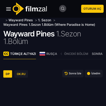
OTURUM AÇ
>
Wayward Pines
>
1. Sezon
>
Wayward Pines 1.Sezon 1.Bölüm (Where Paradise is Home)
Wayward Pines
1.Sezon
1.Bölüm
TÜRKÇE ALTYAZI
RUSÇA
ÖNCEKI BÖLÜM
SONRAKI
Sonra İzle
İzledim
DP
OK.RU