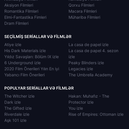
Aksiyon Filmleri
Qorxu Filmleri
Romantika Filmləri
Macəra Filmleri
Elmi-Fantastika Fimleri
Müharibə Filmleri
Dram Filmleri
SEÇILMIŞ SERIALLAR VƏ FILMLƏR
Atiye izle
La casa de papel izle
His Dark Materials izle
La casa de papel 4. sezon
Yıldız Savaşları: Bölüm IX izle
izle
6 Underground izle
Peaky Blinders izle
2020 Film Önerileri Yılın En iyi
Legacies izle
Yabancı Film Önerileri
The Umbrella Academy
POPULYAR SERIALLAR VƏ FILMLƏR
The Witcher izle
Hakan: Muhafız - The
Dark izle
Protector izle
The Gifted izle
You izle
Riverdale izle
Rise of Empires: Ottoman izle
Aşk 101 izle