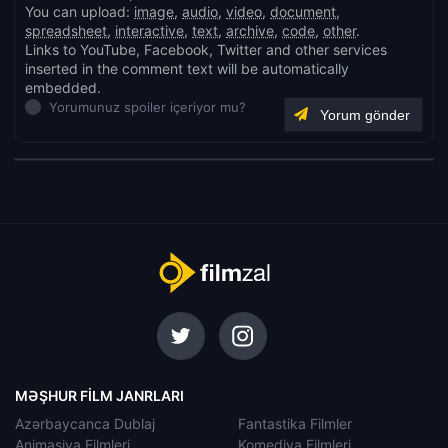
You can upload:
image
,
audio
,
video
,
document
,
spreadsheet
,
interactive
,
text
,
archive
,
code
,
other
.
Links to YouTube, Facebook, Twitter and other services
inserted in the comment text will be automatically
embedded.
Yorumunuz spoiler içeriyor mu?
MƏŞHUR FILM JANRLARI
Azərbaycanca Dublaj
Fantastika Filmler
Animasiya Filmleri
Komediya Filmleri