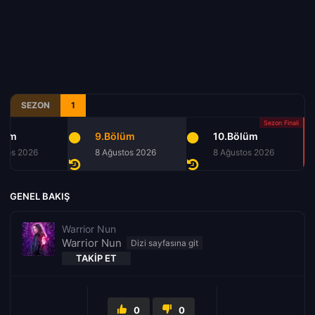
SEZON
1
lüm
9.Bölüm
10.Bölüm
stos 2026
8 Ağustos 2026
8 Ağustos 2026
GENEL BAKIŞ
Warrior Nun
Warrior Nun
TAKIP ET
0
0