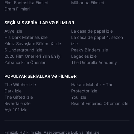
Elmi-Fantastika Fimleri
Müharibə Filmleri
Dram Filmleri
SEÇILMIŞ SERIALLAR VƏ FILMLƏR
Atiye izle
La casa de papel izle
His Dark Materials izle
La casa de papel 4. sezon
Yıldız Savaşları: Bölüm IX izle
izle
6 Underground izle
Peaky Blinders izle
2020 Film Önerileri Yılın En iyi
Legacies izle
Yabancı Film Önerileri
The Umbrella Academy
POPULYAR SERIALLAR VƏ FILMLƏR
The Witcher izle
Hakan: Muhafız - The
Dark izle
Protector izle
The Gifted izle
You izle
Riverdale izle
Rise of Empires: Ottoman izle
Aşk 101 izle
Filmzal: HD Film izle, Azərbaycanca Dublyaj film izle