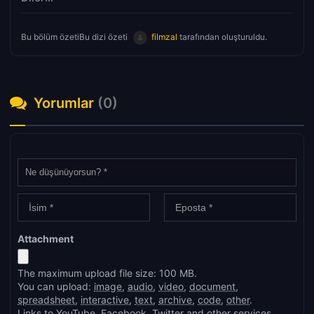
Bu bölüm özetiBu dizi özeti
filmzal
tarafından oluşturuldu.
Yorumlar
(0)
Attachment
The maximum upload file size: 100 MB.
You can upload:
image
,
audio
,
video
,
document
,
spreadsheet
,
interactive
,
text
,
archive
,
code
,
other
.
Links to YouTube, Facebook, Twitter and other services