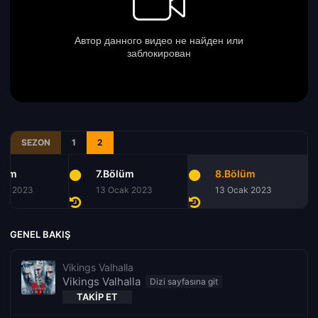
SEZON
1
2
lüm
7.Bölüm
8.Bölüm
cak 2023
13 Ocak 2023
13 Ocak 2023
GENEL BAKIŞ
Vikings Valhalla
Vikings Valhalla
TAKIP ET