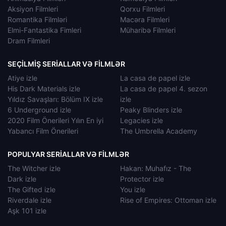
Aksiyon Filmleri
Qorxu Filmleri
Romantika Filmləri
Macəra Filmleri
Elmi-Fantastika Fimleri
Müharibə Filmleri
Dram Filmleri
SEÇILMIŞ SERIALLAR VƏ FILMLƏR
Atiye izle
La casa de papel izle
His Dark Materials izle
La casa de papel 4. sezon
Yıldız Savaşları: Bölüm IX izle
izle
6 Underground izle
Peaky Blinders izle
2020 Film Önerileri Yılın En iyi
Legacies izle
Yabancı Film Önerileri
The Umbrella Academy
POPULYAR SERIALLAR VƏ FILMLƏR
The Witcher izle
Hakan: Muhafız - The
Dark izle
Protector izle
The Gifted izle
You izle
Riverdale izle
Rise of Empires: Ottoman izle
Aşk 101 izle