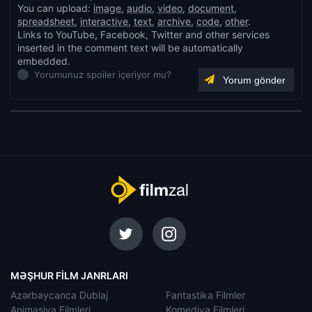
You can upload:
image
,
audio
,
video
,
document
,
spreadsheet
,
interactive
,
text
,
archive
,
code
,
other
.
Links to YouTube, Facebook, Twitter and other services
inserted in the comment text will be automatically
embedded.
Yorumunuz spoiler içeriyor mu?
MƏŞHUR FILM JANRLARI
Azərbaycanca Dublaj
Fantastika Filmler
Animasiya Filmleri
Komediya Filmleri