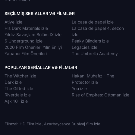
SEÇILMIŞ SERIALLAR VƏ FILMLƏR
Atiye izle
La casa de papel izle
His Dark Materials izle
La casa de papel 4. sezon
Yıldız Savaşları: Bölüm IX izle
izle
6 Underground izle
Peaky Blinders izle
2020 Film Önerileri Yılın En iyi
Legacies izle
Yabancı Film Önerileri
The Umbrella Academy
POPULYAR SERIALLAR VƏ FILMLƏR
The Witcher izle
Hakan: Muhafız - The
Dark izle
Protector izle
The Gifted izle
You izle
Riverdale izle
Rise of Empires: Ottoman izle
Aşk 101 izle
Filmzal: HD Film izle, Azərbaycanca Dublyaj film izle