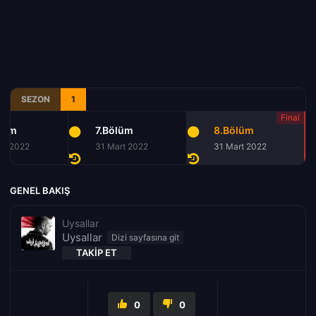
SEZON
1
lüm
7.Bölüm
8.Bölüm
rt 2022
31 Mart 2022
31 Mart 2022
GENEL BAKIŞ
Uysallar
Uysallar
TAKIP ET
0
0