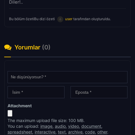
Diler!..
Bu bölüm özetiBu dizi özeti
user
tarafından oluşturuldu.
Yorumlar
(0)
Attachment
The maximum upload file size: 100 MB.
You can upload:
image
,
audio
,
video
,
document
,
spreadsheet
,
interactive
,
text
,
archive
,
code
,
other
.