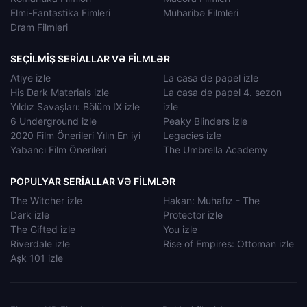
Elmi-Fantastika Fimleri
Müharibə Filmleri
Dram Filmleri
SEÇILMIŞ SERIALLAR VƏ FILMLƏR
Atiye izle
La casa de papel izle
His Dark Materials izle
La casa de papel 4. sezon
Yıldız Savaşları: Bölüm IX izle
izle
6 Underground izle
Peaky Blinders izle
2020 Film Önerileri Yılın En iyi
Legacies izle
Yabancı Film Önerileri
The Umbrella Academy
POPULYAR SERIALLAR VƏ FILMLƏR
The Witcher izle
Hakan: Muhafız - The
Dark izle
Protector izle
The Gifted izle
You izle
Riverdale izle
Rise of Empires: Ottoman izle
Aşk 101 izle