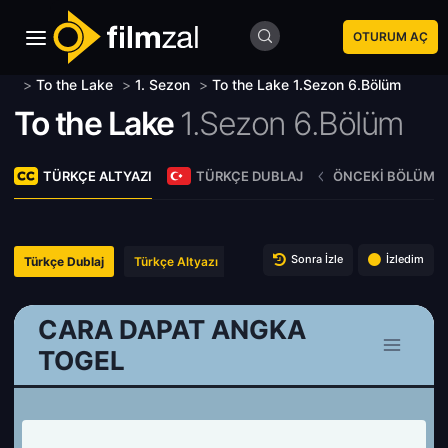
OTURUM AÇ
>
To the Lake
>
1. Sezon
>
To the Lake 1.Sezon 6.Bölüm
To the Lake
1.Sezon 6.Bölüm
TÜRKÇE ALTYAZI
TÜRKÇE DUBLAJ
ÖNCEKI BÖLÜM
Sonra İzle
İzledim
Türkçe Dublaj
Türkçe Altyazı