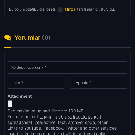
Bu bölüm özetiBu dizi özeti
filmzal
tarafından oluşturuldu.
Yorumlar
(0)
Attachment
The maximum upload file size: 100 MB.
You can upload:
image
,
audio
,
video
,
document
,
spreadsheet
,
interactive
,
text
,
archive
,
code
,
other
.
Links to YouTube, Facebook, Twitter and other services
inserted in the comment text will be automatically