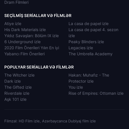
Dram Filmleri
SEÇILMIŞ SERIALLAR VƏ FILMLƏR
Atiye izle
La casa de papel izle
His Dark Materials izle
La casa de papel 4. sezon
Yıldız Savaşları: Bölüm IX izle
izle
6 Underground izle
Peaky Blinders izle
2020 Film Önerileri Yılın En iyi
Legacies izle
Yabancı Film Önerileri
The Umbrella Academy
POPULYAR SERIALLAR VƏ FILMLƏR
The Witcher izle
Hakan: Muhafız - The
Dark izle
Protector izle
The Gifted izle
You izle
Riverdale izle
Rise of Empires: Ottoman izle
Aşk 101 izle
Filmzal: HD Film izle, Azərbaycanca Dublyaj film izle