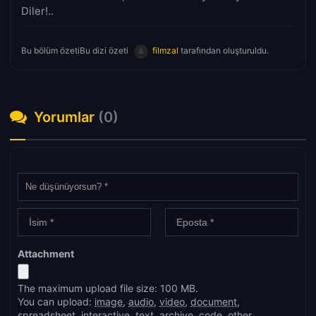
Diler!..
Bu bölüm özetiBu dizi özeti
filmzal
tarafından oluşturuldu.
Yorumlar
(0)
Attachment
The maximum upload file size: 100 MB.
You can upload:
image
,
audio
,
video
,
document
,
spreadsheet
,
interactive
,
text
,
archive
,
code
,
other
.