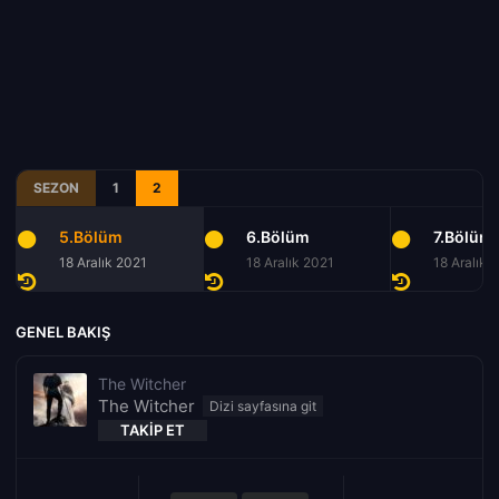
SEZON
1
2
5.Bölüm
6.Bölüm
7.Bölüm
18 Aralık 2021
18 Aralık 2021
18 Aralık 
GENEL BAKIŞ
The Witcher
The Witcher
TAKIP ET