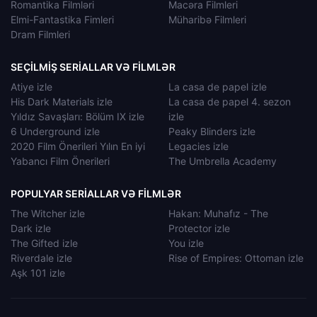
Romantika Filmləri
Macəra Filmleri
Elmi-Fantastika Fimleri
Müharibə Filmleri
Dram Filmleri
SEÇILMIŞ SERIALLAR VƏ FILMLƏR
Atiye izle
La casa de papel izle
His Dark Materials izle
La casa de papel 4. sezon
Yıldız Savaşları: Bölüm IX izle
izle
6 Underground izle
Peaky Blinders izle
2020 Film Önerileri Yılın En iyi
Legacies izle
Yabancı Film Önerileri
The Umbrella Academy
POPULYAR SERIALLAR VƏ FILMLƏR
The Witcher izle
Hakan: Muhafız - The
Dark izle
Protector izle
The Gifted izle
You izle
Riverdale izle
Rise of Empires: Ottoman izle
Aşk 101 izle