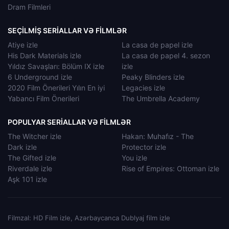
Dram Filmleri
SEÇILMIŞ SERIALLAR VƏ FILMLƏR
Atiye izle
La casa de papel izle
His Dark Materials izle
La casa de papel 4. sezon
Yıldız Savaşları: Bölüm IX izle
izle
6 Underground izle
Peaky Blinders izle
2020 Film Önerileri Yılın En iyi
Legacies izle
Yabancı Film Önerileri
The Umbrella Academy
POPULYAR SERIALLAR VƏ FILMLƏR
The Witcher izle
Hakan: Muhafız - The
Dark izle
Protector izle
The Gifted izle
You izle
Riverdale izle
Rise of Empires: Ottoman izle
Aşk 101 izle
Filmzal: HD Film izle, Azərbaycanca Dublyaj film izle