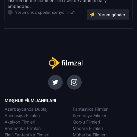
inserted in the comment text will be automatically
embedded.
Yorumunuz spoiler içeriyor mu?
MƏŞHUR FILM JANRLARI
Azərbaycanca Dublaj
Fantastika Filmler
Animasiya Filmleri
Komediya Filmleri
Aksiyon Filmleri
Qorxu Filmleri
Romantika Filmləri
Macəra Filmleri
Elmi-Fantastika Fimleri
Müharibə Filmleri