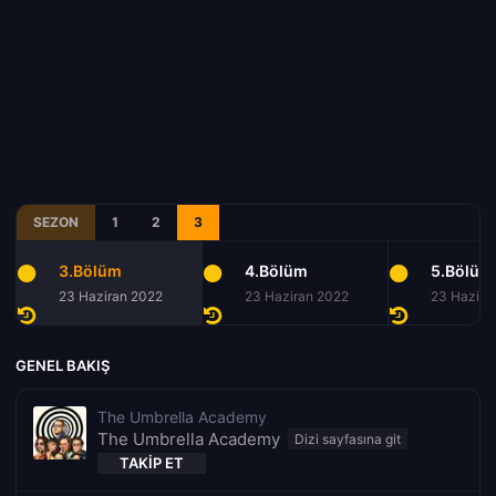
SEZON
1
2
3
3.Bölüm
4.Bölüm
5.Bölüm
23 Haziran 2022
23 Haziran 2022
23 Hazira
GENEL BAKIŞ
The Umbrella Academy
The Umbrella Academy
TAKIP ET