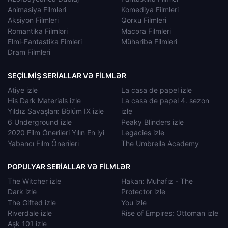
Animasiya Filmleri
Komediya Filmleri
Aksiyon Filmleri
Qorxu Filmleri
Romantika Filmləri
Macəra Filmleri
Elmi-Fantastika Fimleri
Müharibə Filmleri
Dram Filmleri
SEÇILMIŞ SERIALLAR VƏ FILMLƏR
Atiye izle
La casa de papel izle
His Dark Materials izle
La casa de papel 4. sezon
Yıldız Savaşları: Bölüm IX izle
izle
6 Underground izle
Peaky Blinders izle
2020 Film Önerileri Yılın En iyi
Legacies izle
Yabancı Film Önerileri
The Umbrella Academy
POPULYAR SERIALLAR VƏ FILMLƏR
The Witcher izle
Hakan: Muhafız - The
Dark izle
Protector izle
The Gifted izle
You izle
Riverdale izle
Rise of Empires: Ottoman izle
Aşk 101 izle