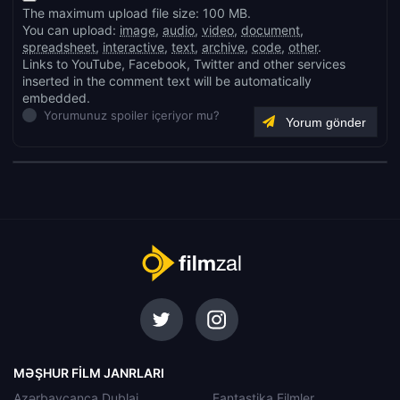
The maximum upload file size: 100 MB.
You can upload:
image
,
audio
,
video
,
document
,
spreadsheet
,
interactive
,
text
,
archive
,
code
,
other
.
Links to YouTube, Facebook, Twitter and other services
inserted in the comment text will be automatically
embedded.
Yorumunuz spoiler içeriyor mu?
MƏŞHUR FILM JANRLARI
Azərbaycanca Dublaj
Fantastika Filmler