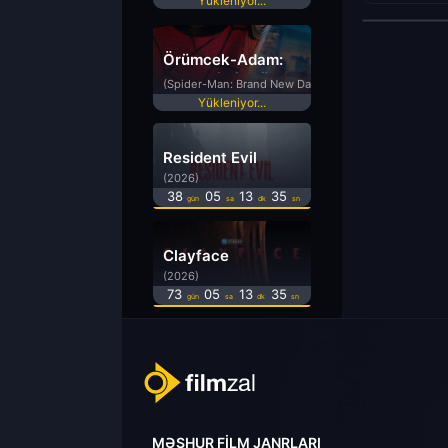
Yükleniyor...
Örümcek-Adam:
Yepyeni Bir Gün
(Spider-Man: Brand New Day)
Yükleniyor...
Resident Evil
(2026)
38
05
13
35
gün
sa
dk
sn
Clayface
(2026)
73
05
13
35
gün
sa
dk
sn
MƏŞHUR FILM JANRLARI