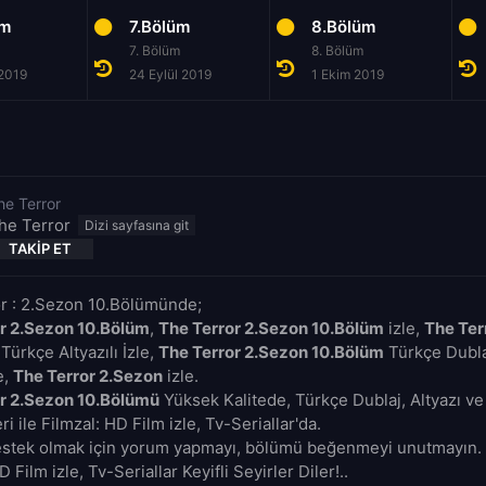
üm
7.Bölüm
8.Bölüm
7. Bölüm
8. Bölüm
 2019
24 Eylül 2019
1 Ekim 2019
he Terror
he Terror
TAKIP ET
r : 2.Sezon 10.Bölümünde;
r 2.Sezon 10.Bölüm
,
The Terror 2.Sezon 10.Bölüm
izle,
The Ter
Türkçe Altyazılı İzle,
The Terror 2.Sezon 10.Bölüm
Türkçe Dublaj
e,
The Terror 2.Sezon
izle.
r 2.Sezon 10.Bölümü
Yüksek Kalitede, Türkçe Dublaj, Altyazı ve
i ile Filmzal: HD Film izle, Tv-Seriallar'da.
estek olmak için yorum yapmayı, bölümü beğenmeyi unutmayın. 
D Film izle, Tv-Seriallar Keyifli Seyirler Diler!..