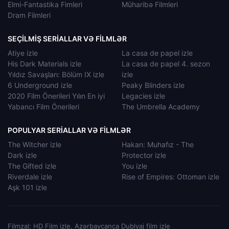
Elmi-Fantastika Fimleri
Müharibə Filmleri
Dram Filmleri
SEÇILMIŞ SERIALLAR VƏ FILMLƏR
Atiye izle
La casa de papel izle
His Dark Materials izle
La casa de papel 4. sezon
Yıldız Savaşları: Bölüm IX izle
izle
6 Underground izle
Peaky Blinders izle
2020 Film Önerileri Yılın En iyi
Legacies izle
Yabancı Film Önerileri
The Umbrella Academy
POPULYAR SERIALLAR VƏ FILMLƏR
The Witcher izle
Hakan: Muhafız - The
Dark izle
Protector izle
The Gifted izle
You izle
Riverdale izle
Rise of Empires: Ottoman izle
Aşk 101 izle
Filmzal: HD Film izle, Azərbaycanca Dublyaj film izle