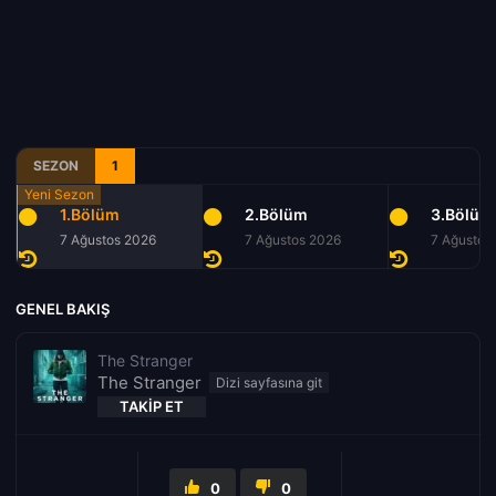
SEZON
1
1.Bölüm
2.Bölüm
3.Bölüm
7 Ağustos 2026
7 Ağustos 2026
7 Ağustos
GENEL BAKIŞ
The Stranger
The Stranger
TAKIP ET
0
0