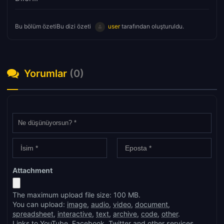
Bu bölüm özetiBu dizi özeti
user
tarafından oluşturuldu.
Yorumlar
(0)
Attachment
The maximum upload file size: 100 MB.
You can upload:
image
,
audio
,
video
,
document
,
spreadsheet
,
interactive
,
text
,
archive
,
code
,
other
.
Links to YouTube, Facebook, Twitter and other services