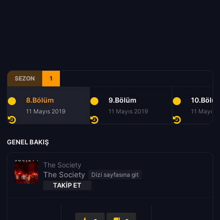
SEZON
1
8.Bölüm
9.Bölüm
10.Bölü
11 Mayıs 2019
11 Mayıs 2019
11 Mayıs 
GENEL BAKIŞ
The Society
The Society
TAKIP ET