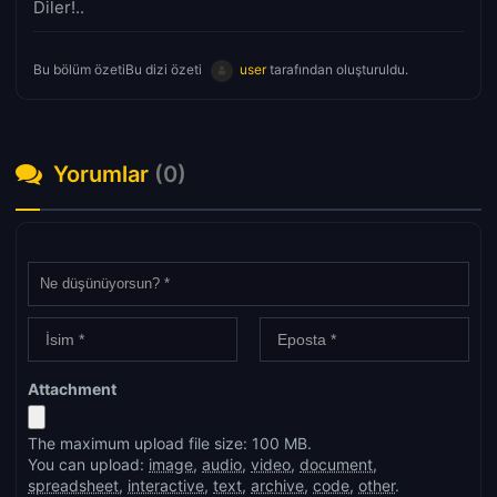
Diler!..
Bu bölüm özetiBu dizi özeti
user
tarafından oluşturuldu.
Yorumlar
(0)
Attachment
The maximum upload file size: 100 MB.
You can upload:
image
,
audio
,
video
,
document
,
spreadsheet
,
interactive
,
text
,
archive
,
code
,
other
.