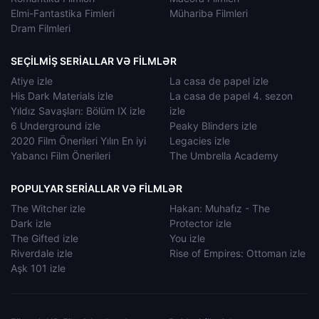
Elmi-Fantastika Fimleri
Müharibə Filmleri
Dram Filmleri
SEÇILMIŞ SERIALLAR VƏ FILMLƏR
Atiye izle
La casa de papel izle
His Dark Materials izle
La casa de papel 4. sezon
Yıldız Savaşları: Bölüm IX izle
izle
6 Underground izle
Peaky Blinders izle
2020 Film Önerileri Yılın En iyi
Legacies izle
Yabancı Film Önerileri
The Umbrella Academy
POPULYAR SERIALLAR VƏ FILMLƏR
The Witcher izle
Hakan: Muhafız - The
Dark izle
Protector izle
The Gifted izle
You izle
Riverdale izle
Rise of Empires: Ottoman izle
Aşk 101 izle