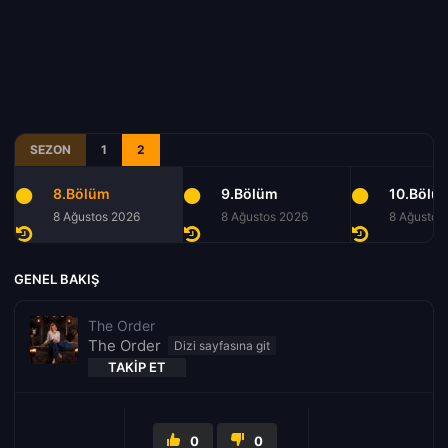
SEZON
1
2
8.Bölüm
9.Bölüm
10.Bölü
8 Ağustos 2026
8 Ağustos 2026
8 Ağustos
GENEL BAKIŞ
The Order
The Order
TAKIP ET
0
0