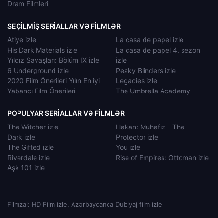
Dram Filmleri
SEÇILMIŞ SERIALLAR VƏ FILMLƏR
Atiye izle
La casa de papel izle
His Dark Materials izle
La casa de papel 4. sezon
Yıldız Savaşları: Bölüm IX izle
izle
6 Underground izle
Peaky Blinders izle
2020 Film Önerileri Yılın En iyi
Legacies izle
Yabancı Film Önerileri
The Umbrella Academy
POPULYAR SERIALLAR VƏ FILMLƏR
The Witcher izle
Hakan: Muhafız - The
Dark izle
Protector izle
The Gifted izle
You izle
Riverdale izle
Rise of Empires: Ottoman izle
Aşk 101 izle
Filmzal: HD Film izle, Azərbaycanca Dublyaj film izle