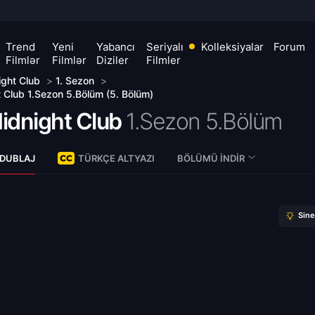
Trend
Yeni
Yabancı
Seriyalı
Kolleksiyalar
Forum
Filmlər
Filmlər
Diziler
Filmler
ight Club
>
1. Sezon
>
 Club 1.Sezon 5.Bölüm (5. Bölüm)
idnight Club
1.Sezon 5.Bölüm
 DUBLAJ
TÜRKÇE ALTYAZI
BÖLÜMÜ İNDIR
Sin