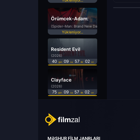
Yükleniyor...
Örümcek-Adam:
Yepyeni Bir Gün
(Spider-Man: Brand New Day)
Yükleniyor...
Resident Evil
(2026)
40
09
57
02
gün
sa
dk
sn
Clayface
(2026)
75
09
57
02
gün
sa
dk
sn
MƏŞHUR FILM JANRLARI