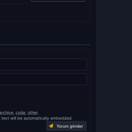
archive
,
code
,
other
.
 text will be automatically embedded.