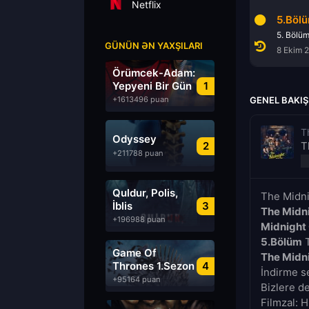
Netflix
3.Bölüm
4.Bölüm
5.Böl
3. Bölüm
4. Bölüm
5. Bölü
GÜNÜN ƏN YAXŞILARI
8 Ekim 2022
8 Ekim 2022
8 Ekim 
Örümcek-Adam:
Yepyeni Bir Gün
1
+1613496 puan
GENEL BAKIŞ
T
Odyssey
2
T
+211788 puan
Quldur, Polis,
The Midni
İblis
3
The Midni
+196988 puan
Midnight 
5.Bölüm
T
Game Of
The Midn
Thrones 1.Sezon
4
İndirme se
Türkçe Dublaj
+95164 puan
Bizlere d
izle
Filmzal: H