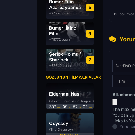
Bumer Filmi
Azərbaycanca
5
Dublyaj izle
+94276 puan
Bu bölüm öze
Bumer: İkinci
Film
6
Yoru
Azərbaycanca
+79772 puan
Dublyaj izle
Şerlok Holms /
Sherlock
7
Holmes
+63640 puan
GÖZLƏNƏN FILM/SERIALLAR
Ejderhanı Nasıl
Attachmen
Eğitirsin 2
(How to Train Your Dragon 2)
307
09
57
02
gün
sa
dk
sn
The maximu
You can up
Links to Yo
Odyssey
Yorumun
(The Odyssey)