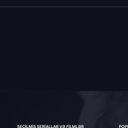
SEÇILMIŞ SERIALLAR VƏ FILMLƏR
POP