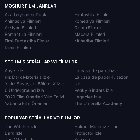
MƏŞHUR FILM JANRLARI
Azərbaycanca Dublaj
Fantastika Filmler
Animasiya Filmleri
Komediya Filmleri
Aksiyon Filmleri
Qorxu Filmleri
Romantika Filmləri
Macəra Filmleri
Elmi-Fantastika Fimleri
Müharibə Filmleri
Dram Filmleri
SEÇILMIŞ SERIALLAR VƏ FILMLƏR
Atiye izle
La casa de papel izle
His Dark Materials izle
La casa de papel 4. sezon
Yıldız Savaşları: Bölüm IX izle
izle
6 Underground izle
Peaky Blinders izle
2020 Film Önerileri Yılın En iyi
Legacies izle
Yabancı Film Önerileri
The Umbrella Academy
POPULYAR SERIALLAR VƏ FILMLƏR
The Witcher izle
Hakan: Muhafız - The
Dark izle
Protector izle
The Gifted izle
You izle