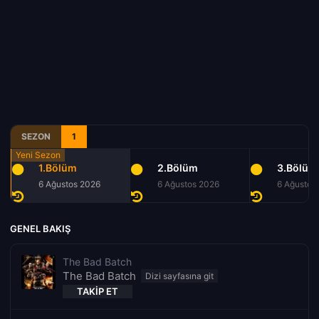
SEZON
1
1.Bölüm
2.Bölüm
3.Bölüm
6 Ağustos 2026
6 Ağustos 2026
6 Ağustos
GENEL BAKIŞ
The Bad Batch
The Bad Batch
TAKIP ET