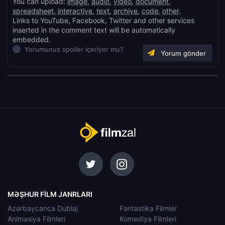
You can upload:
image
,
audio
,
video
,
document
,
spreadsheet
,
interactive
,
text
,
archive
,
code
,
other
.
Links to YouTube, Facebook, Twitter and other services
inserted in the comment text will be automatically
embedded.
Yorumunuz spoiler içeriyor mu?
MƏŞHUR FILM JANRLARI
Azərbaycanca Dublaj
Fantastika Filmler
Animasiya Filmleri
Komediya Filmleri