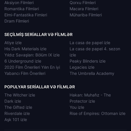
Aksiyon Filmleri
Qorxu Filmleri
Romantika Filmləri
Macəra Filmleri
Elmi-Fantastika Fimleri
Müharibə Filmleri
Dram Filmleri
SEÇILMIŞ SERIALLAR VƏ FILMLƏR
Atiye izle
La casa de papel izle
His Dark Materials izle
La casa de papel 4. sezon
Yıldız Savaşları: Bölüm IX izle
izle
6 Underground izle
Peaky Blinders izle
2020 Film Önerileri Yılın En iyi
Legacies izle
Yabancı Film Önerileri
The Umbrella Academy
POPULYAR SERIALLAR VƏ FILMLƏR
The Witcher izle
Hakan: Muhafız - The
Dark izle
Protector izle
The Gifted izle
You izle
Riverdale izle
Rise of Empires: Ottoman izle
Aşk 101 izle