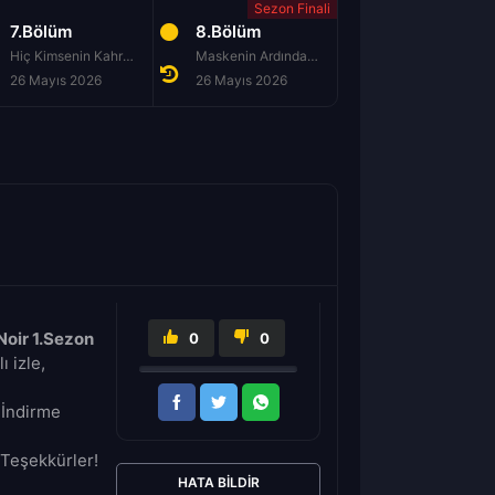
7.Bölüm
8.Bölüm
Hiç Kimsenin Kahramanı
Maskenin Ardındaki Adam
26 Mayıs 2026
26 Mayıs 2026
Noir 1.Sezon
0
0
ı izle,
 İndirme
Teşekkürler!
HATA BILDIR