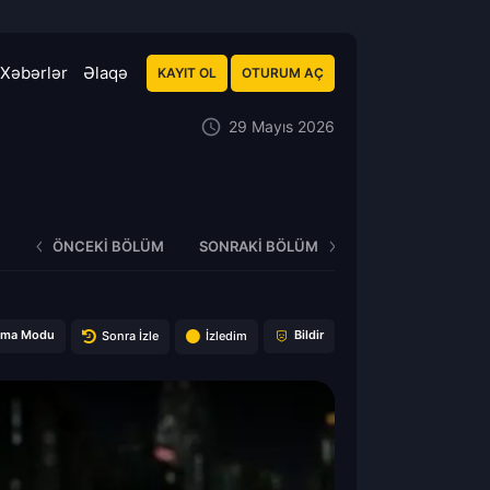
Xəbərlər
Əlaqə
KAYIT OL
OTURUM AÇ
29 Mayıs 2026
ÖNCEKI BÖLÜM
SONRAKI BÖLÜM
ema Modu
Bildir
Sonra İzle
İzledim