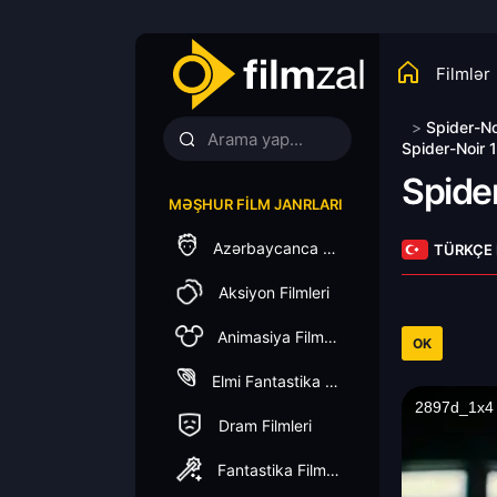
Filmlər
>
Spider-No
Spider-Noir 
Spide
MƏŞHUR FILM JANRLARI
Azərbaycanca Dublaj
TÜRKÇE
Aksiyon Filmleri
Animasiya Filmleri
OK
Elmi Fantastika Filmleri
Dram Filmleri
Fantastika Filmleri