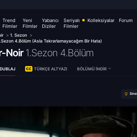
Trend
Yeni
Yabancı
Seriyalı
Kolleksiyalar
Forum
Filmlər
Filmlər
Diziler
Filmler
ir
>
1. Sezon
>
1.Sezon 4.Bölüm (Asla Tekrarlamayacağım Bir Hata)
r-Noir
1.Sezon 4.Bölüm
 DUBLAJ
TÜRKÇE ALTYAZI
BÖLÜMÜ İNDIR
Sin