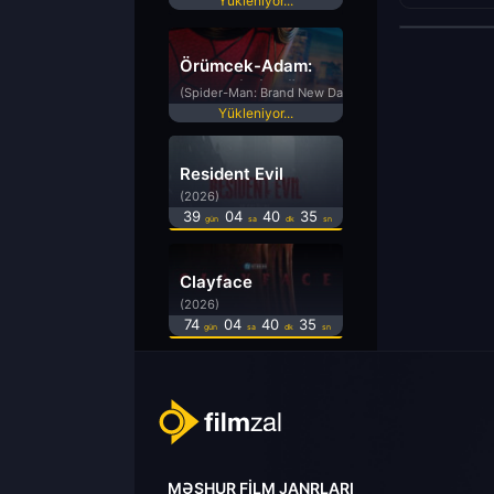
Yükleniyor...
Örümcek-Adam:
Yepyeni Bir Gün
(Spider-Man: Brand New Day)
Yükleniyor...
Resident Evil
(2026)
39
04
40
34
gün
sa
dk
sn
Clayface
(2026)
74
04
40
34
gün
sa
dk
sn
MƏŞHUR FILM JANRLARI