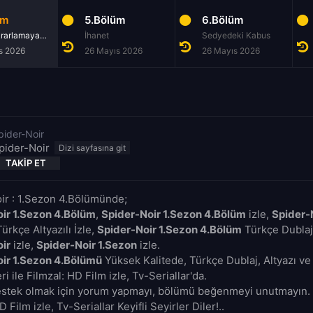
üm
5.Bölüm
6.Bölüm
Asla Tekrarlamayacağım Bir Hata
İhanet
Sedyedeki Kabus
s 2026
26 Mayıs 2026
26 Mayıs 2026
pider-Noir
pider-Noir
TAKIP ET
ir : 1.Sezon 4.Bölümünde;
ir 1.Sezon 4.Bölüm
,
Spider-Noir 1.Sezon 4.Bölüm
izle,
Spider-
ürkçe Altyazılı İzle,
Spider-Noir 1.Sezon 4.Bölüm
Türkçe Dublajl
ir
izle,
Spider-Noir 1.Sezon
izle.
ir 1.Sezon 4.Bölümü
Yüksek Kalitede, Türkçe Dublaj, Altyazı ve
i ile Filmzal: HD Film izle, Tv-Seriallar'da.
estek olmak için yorum yapmayı, bölümü beğenmeyi unutmayın. 
D Film izle, Tv-Seriallar Keyifli Seyirler Diler!..