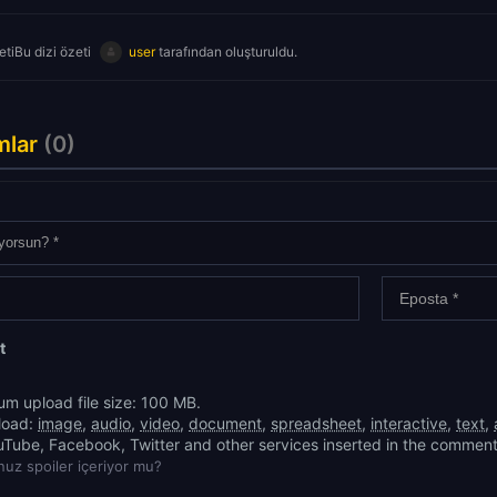
tiBu dizi özeti
user
tarafından oluşturuldu.
mlar
(0)
t
m upload file size: 100 MB.
load:
image
,
audio
,
video
,
document
,
spreadsheet
,
interactive
,
text
,
uTube, Facebook, Twitter and other services inserted in the comment
uz spoiler içeriyor mu?