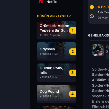
Netflix
2.Bölüm
3.Bölüm
4.Böl
Ayağını Denk Al
Ters Köşe
GÜNÜN ƏN YAXŞILARI
26 Mayıs 2026
26 Mayıs 2026
26 Mayı
Örümcek-Adam:
Yepyeni Bir Gün
1
+1899876 puan
GENEL BAKIŞ
S
Odyssey
2
S
+281644 puan
Quldur, Polis,
Spider-No
İblis
3
Spider-No
+218596 puan
4.Bölüm
T
Spider-No
Spider-No
Dog Pound
4
seçenekler
+124024 puan
Bizlere d
Filmzal: H