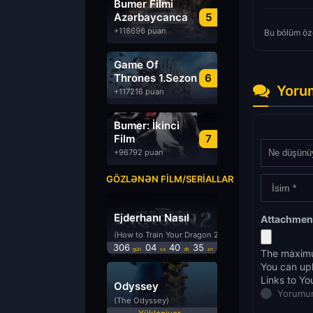
Bumer Filmi
Azərbaycanca
5
Dublyaj izle
+118696 puan
Bu bölüm öze
Game Of
Thrones 1.Sezon
6
Yoru
Türkçe Dublaj
+117216 puan
izle
Bumer: İkinci
Film
7
Azərbaycanca
+96792 puan
Dublyaj izle
GÖZLƏNƏN FILM/SERIALLAR
Ejderhanı Nasıl
Attachmen
Eğitirsin 2
(How to Train Your Dragon 2)
306
04
40
34
gün
sa
dk
sn
The maximu
You can up
Links to Yo
Odyssey
Yorumun
(The Odyssey)