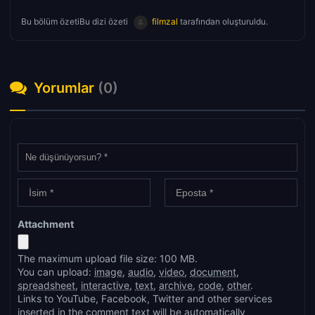
Bu bölüm özetiBu dizi özeti
filmzal
tarafından oluşturuldu.
Yorumlar
(0)
Attachment
The maximum upload file size: 100 MB.
You can upload:
image
,
audio
,
video
,
document
,
spreadsheet
,
interactive
,
text
,
archive
,
code
,
other
.
Links to YouTube, Facebook, Twitter and other services
inserted in the comment text will be automatically