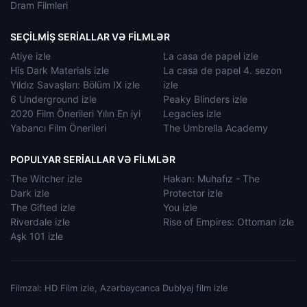
Dram Filmleri
SEÇILMIŞ SERIALLAR VƏ FILMLƏR
Atiye izle
La casa de papel izle
His Dark Materials izle
La casa de papel 4. sezon
Yıldız Savaşları: Bölüm IX izle
izle
6 Underground izle
Peaky Blinders izle
2020 Film Önerileri Yılın En iyi
Legacies izle
Yabancı Film Önerileri
The Umbrella Academy
POPULYAR SERIALLAR VƏ FILMLƏR
The Witcher izle
Hakan: Muhafız - The
Dark izle
Protector izle
The Gifted izle
You izle
Riverdale izle
Rise of Empires: Ottoman izle
Aşk 101 izle
Filmzal: HD Film izle, Azərbaycanca Dublyaj film izle