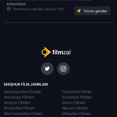
embedded.
Yorumunuz spoiler içeriyor mu?
MƏŞHUR FILM JANRLARI
Azərbaycanca Dublaj
Fantastika Filmler
Animasiya Filmleri
Komediya Filmleri
Aksiyon Filmleri
Qorxu Filmleri
Romantika Filmləri
Macəra Filmleri
Elmi-Fantastika Fimleri
Müharibə Filmleri