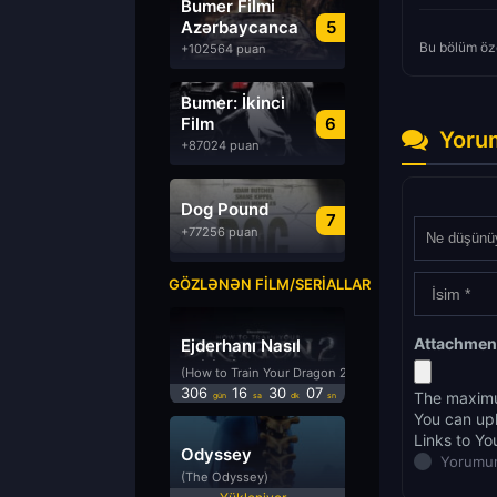
Bumer Filmi
Azərbaycanca
5
Dublyaj izle
Bu bölüm öze
+102564 puan
Bumer: İkinci
Film
6
Yoru
Azərbaycanca
+87024 puan
Dublyaj izle
Dog Pound
7
+77256 puan
GÖZLƏNƏN FILM/SERIALLAR
Attachmen
Ejderhanı Nasıl
Eğitirsin 2
(How to Train Your Dragon 2)
306
16
30
07
The maximu
gün
sa
dk
sn
You can up
Links to Yo
Odyssey
Yorumun
(The Odyssey)