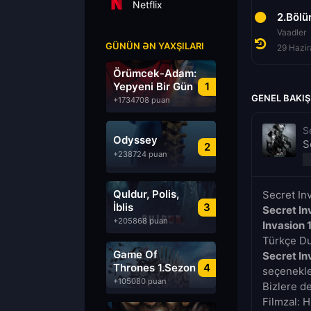
Netflix
1.Bölüm
2.Böl
Diriliş
Vaadler
GÜNÜN ƏN YAXŞILARI
22 Haziran 2023
29 Hazi
Örümcek-Adam:
Yepyeni Bir Gün
1
GENEL BAKIŞ
+1734708 puan
S
Odyssey
S
2
+238724 puan
Quldur, Polis,
Secret In
İblis
3
Secret In
+205868 puan
Invasion 
Türkçe Dub
Game Of
Secret In
Thrones 1.Sezon
4
seçenekler
Türkçe Dublaj
+105080 puan
Bizlere d
izle
Filmzal: H