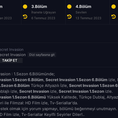
üm
3.Bölüm
4.Bölüm
İhanete Uğrayan
Sevilen
ran 2023
6 Temmuz 2023
13 Temmuz 2023
ecret Invasion
ecret Invasion
TAKIP ET
vasion : 1.Sezon 6.Bölümünde;
vasion 1.Sezon 6.Bölüm
,
Secret Invasion 1.Sezon 6.Bölüm
izle,
1.Sezon 6.Bölüm
Türkçe Altyazılı İzle,
Secret Invasion 1.Sezon 
lajlı izle,
Secret Invasion
izle,
Secret Invasion 1.Sezon
izle.
vasion 1.Sezon 6.Bölümü
Yüksek Kalitede, Türkçe Dublaj, Altyaz
i ile Filmzal: HD Film izle, Tv-Seriallar'da.
estek olmak için yorum yapmayı, bölümü beğenmeyi unutmayın. 
D Film izle, Tv-Seriallar Keyifli Seyirler Diler!..