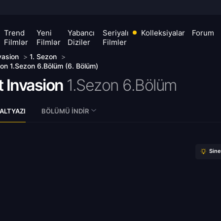
Trend
Yeni
Yabancı
Seriyalı
Kolleksiyalar
Forum
Filmlər
Filmlər
Diziler
Filmler
vasion
>
1. Sezon
>
ion 1.Sezon 6.Bölüm (6. Bölüm)
 Invasion
1.Sezon 6.Bölüm
ALTYAZI
BÖLÜMÜ İNDIR
Sin