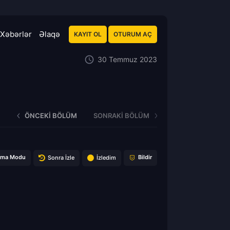
Xəbərlər
Əlaqə
KAYIT OL
OTURUM AÇ
30 Temmuz 2023
ÖNCEKI BÖLÜM
SONRAKI BÖLÜM
ema Modu
Bildir
Sonra İzle
İzledim