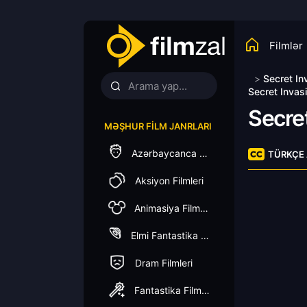
Filmlər
>
Secret In
Secret Invas
Secret
MƏŞHUR FILM JANRLARI
Azərbaycanca Dublaj
TÜRKÇE 
Aksiyon Filmleri
Animasiya Filmleri
Elmi Fantastika Filmleri
Dram Filmleri
Fantastika Filmleri