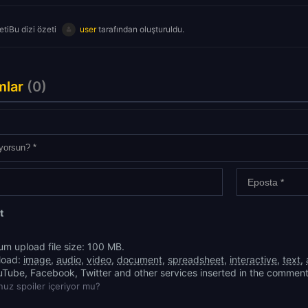
tiBu dizi özeti
user
tarafından oluşturuldu.
mlar
(0)
t
m upload file size: 100 MB.
load:
image
,
audio
,
video
,
document
,
spreadsheet
,
interactive
,
text
,
uTube, Facebook, Twitter and other services inserted in the comment
uz spoiler içeriyor mu?