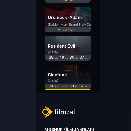
Yükleniyor...
Örümcek-Adam:
Yepyeni Bir Gün
(Spider-Man: Brand New Day)
Yükleniyor...
Resident Evil
(2026)
39
16
30
07
gün
sa
dk
sn
Clayface
(2026)
74
16
30
07
gün
sa
dk
sn
MƏŞHUR FILM JANRLARI