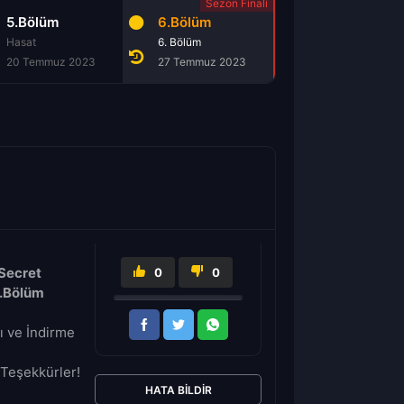
5.Bölüm
6.Bölüm
Hasat
6. Bölüm
20 Temmuz 2023
27 Temmuz 2023
Secret
0
0
6.Bölüm
ı ve İndirme
Teşekkürler!
HATA BILDIR