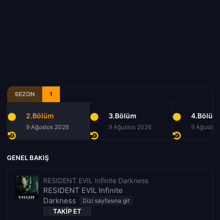
SEZON
1
2.Bölüm
3.Bölüm
4.Bölüm
9 Ağustos 2026
9 Ağustos 2026
9 Ağustos
GENEL BAKIŞ
RESIDENT EVIL Infinite Darkness
RESIDENT EVIL Infinite
Darkness
TAKIP ET