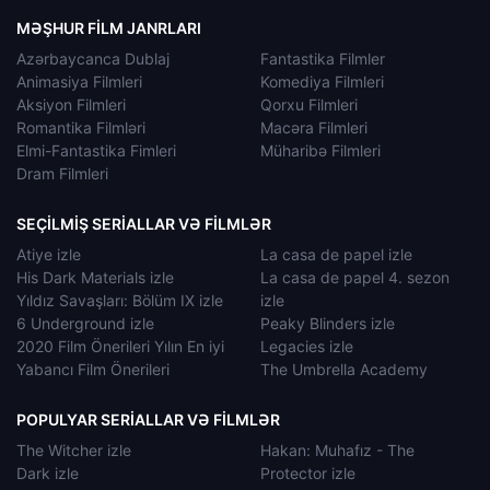
MƏŞHUR FILM JANRLARI
Azərbaycanca Dublaj
Fantastika Filmler
Animasiya Filmleri
Komediya Filmleri
Aksiyon Filmleri
Qorxu Filmleri
Romantika Filmləri
Macəra Filmleri
Elmi-Fantastika Fimleri
Müharibə Filmleri
Dram Filmleri
SEÇILMIŞ SERIALLAR VƏ FILMLƏR
Atiye izle
La casa de papel izle
His Dark Materials izle
La casa de papel 4. sezon
Yıldız Savaşları: Bölüm IX izle
izle
6 Underground izle
Peaky Blinders izle
2020 Film Önerileri Yılın En iyi
Legacies izle
Yabancı Film Önerileri
The Umbrella Academy
POPULYAR SERIALLAR VƏ FILMLƏR
The Witcher izle
Hakan: Muhafız - The
Dark izle
Protector izle