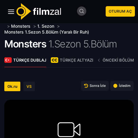
OTURUM AÇ
>
Monsters
>
1. Sezon
>
Monsters 1.Sezon 5.Bölüm (Yaralı Bir Ruh)
Monsters
1.Sezon 5.Bölüm
TÜRKÇE DUBLAJ
TÜRKÇE ALTYAZI
ÖNCEKI BÖLÜM
Sonra İzle
İzledim
Ok.ru
VS