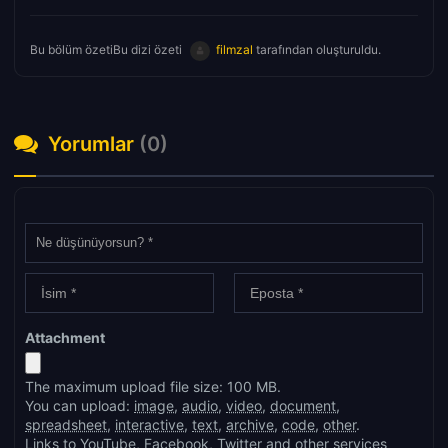
Bu bölüm özetiBu dizi özeti
filmzal
tarafından oluşturuldu.
Yorumlar
(0)
Attachment
The maximum upload file size: 100 MB.
You can upload:
image
,
audio
,
video
,
document
,
spreadsheet
,
interactive
,
text
,
archive
,
code
,
other
.
Links to YouTube, Facebook, Twitter and other services