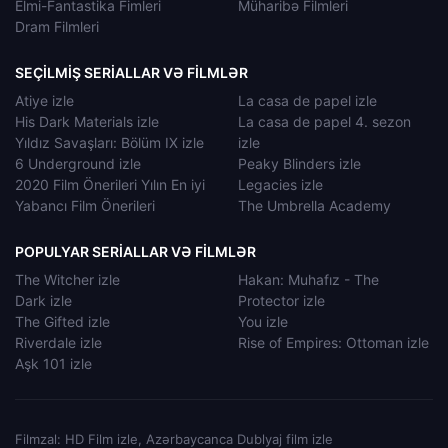
Elmi-Fantastika Fimleri
Müharibə Filmleri
Dram Filmleri
SEÇILMIŞ SERIALLAR VƏ FILMLƏR
Atiye izle
La casa de papel izle
His Dark Materials izle
La casa de papel 4. sezon
Yıldız Savaşları: Bölüm IX izle
izle
6 Underground izle
Peaky Blinders izle
2020 Film Önerileri Yılın En iyi
Legacies izle
Yabancı Film Önerileri
The Umbrella Academy
POPULYAR SERIALLAR VƏ FILMLƏR
The Witcher izle
Hakan: Muhafız - The
Dark izle
Protector izle
The Gifted izle
You izle
Riverdale izle
Rise of Empires: Ottoman izle
Aşk 101 izle
Filmzal: HD Film izle, Azərbaycanca Dublyaj film izle