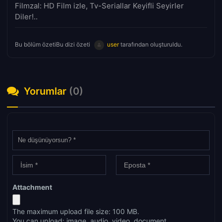
Filmzal: HD Film izle, Tv-Seriallar Keyifli Seyirler
Diler!..
Bu bölüm özetiBu dizi özeti
user
tarafından oluşturuldu.
Yorumlar
(0)
Attachment
The maximum upload file size: 100 MB.
You can upload:
image
,
audio
,
video
,
document
,