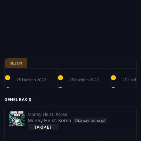
SEZON
25 Haziran 2022
25 Haziran 2022
25 Hazira
GENEL BAKIŞ
Money Heist: Korea
Money Heist: Korea
TAKIP ET