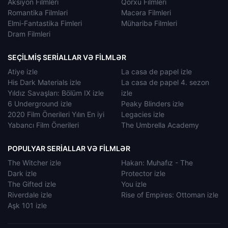
Aksiyon Filmleri
Qorxu Filmleri
Romantika Filmləri
Macəra Filmleri
Elmi-Fantastika Fimleri
Müharibə Filmleri
Dram Filmleri
SEÇILMIŞ SERIALLAR VƏ FILMLƏR
Atiye izle
La casa de papel izle
His Dark Materials izle
La casa de papel 4. sezon
Yıldız Savaşları: Bölüm IX izle
izle
6 Underground izle
Peaky Blinders izle
2020 Film Önerileri Yılın En iyi
Legacies izle
Yabancı Film Önerileri
The Umbrella Academy
POPULYAR SERIALLAR VƏ FILMLƏR
The Witcher izle
Hakan: Muhafız - The
Dark izle
Protector izle
The Gifted izle
You izle
Riverdale izle
Rise of Empires: Ottoman izle
Aşk 101 izle