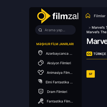
Filmlər
>
Marvel’s 
Marvel’s The
Marve
MƏŞHUR FILM JANRLARI
Azərbaycanca Dublaj
TÜRKÇE 
Aksiyon Filmleri
Animasiya Filmleri
SF
Elmi Fantastika Filmleri
Dram Filmleri
Fantastika Filmleri