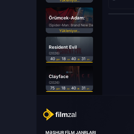
Yükleniyor...
Örümcek-Adam:
Yepyeni Bir Gün
(Spider-Man: Brand New Day)
Yükleniyor...
Resident Evil
(2026)
40
18
40
31
gün
sa
dk
sn
Clayface
(2026)
75
18
40
31
gün
sa
dk
sn
MƏŞHUR FILM JANRLARI