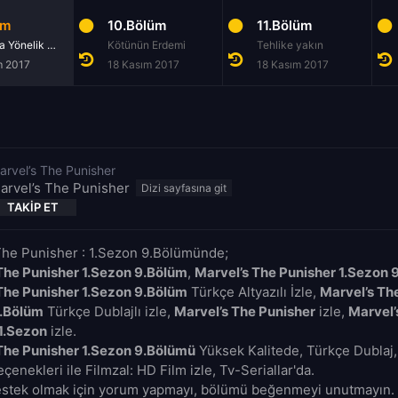
üm
10.Bölüm
11.Bölüm
Düşmana Yönelik Cephe
Kötünün Erdemi
Tehlike yakın
m 2017
18 Kasım 2017
18 Kasım 2017
arvel’s The Punisher
arvel’s The Punisher
TAKIP ET
The Punisher : 1.Sezon 9.Bölümünde;
The Punisher 1.Sezon 9.Bölüm
,
Marvel’s The Punisher 1.Sezon 
The Punisher 1.Sezon 9.Bölüm
Türkçe Altyazılı İzle,
Marvel’s Th
9.Bölüm
Türkçe Dublajlı izle,
Marvel’s The Punisher
izle,
Marvel’
1.Sezon
izle.
The Punisher 1.Sezon 9.Bölümü
Yüksek Kalitede, Türkçe Dublaj, 
çenekleri ile Filmzal: HD Film izle, Tv-Seriallar'da.
estek olmak için yorum yapmayı, bölümü beğenmeyi unutmayın. 