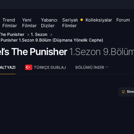
Trend
Yeni
Yabancı
Seriyalı
Kolleksiyalar
Forum
Filmlər
Filmlər
Diziler
Filmler
The Punisher
>
1. Sezon
>
 Punisher 1.Sezon 9.Bölüm (Düşmana Yönelik Cephe)
l’s The Punisher
1.Sezon 9.Bölü
ALTYAZI
TÜRKÇE DUBLAJ
BÖLÜMÜ İNDIR
Sin