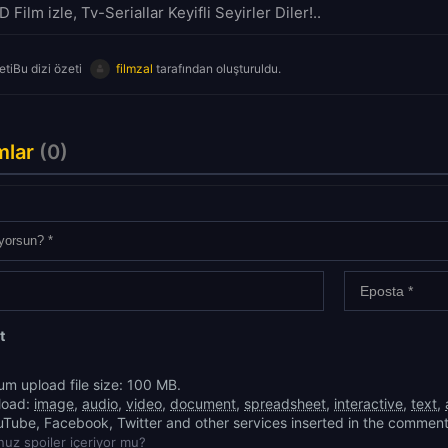
D Film izle, Tv-Seriallar Keyifli Seyirler Diler!..
tiBu dizi özeti
filmzal
tarafından oluşturuldu.
mlar
(0)
t
m upload file size: 100 MB.
load:
image
,
audio
,
video
,
document
,
spreadsheet
,
interactive
,
text
,
uTube, Facebook, Twitter and other services inserted in the comment
uz spoiler içeriyor mu?