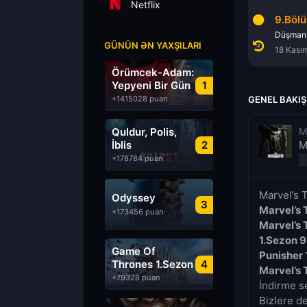
Netflix
7.Bölüm
8.Bölüm
9.Böl
Nişangah
Soğuk çelik
GÜNÜN ƏN YAXŞILARI
18 Kasım 2017
18 Kasım 2017
18 Kası
Örümcek-Adam:
Yepyeni Bir Gün
1
+1415028 puan
GENEL BAKIŞ
Quldur, Polis,
M
İblis
2
M
+178784 puan
Marvel’s 
Odyssey
3
Marvel’s 
+173456 puan
Marvel’s 
1.Sezon 
Game Of
Punisher 
Thrones 1.Sezon
4
Marvel’s 
Türkçe Dublaj
+79328 puan
İndirme se
izle
Bizlere d