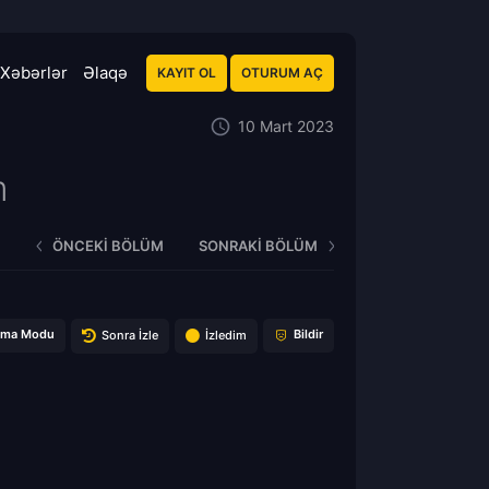
Xəbərlər
Əlaqə
KAYIT OL
OTURUM AÇ
10 Mart 2023
m
ÖNCEKI BÖLÜM
SONRAKI BÖLÜM
ema Modu
Bildir
Sonra İzle
İzledim