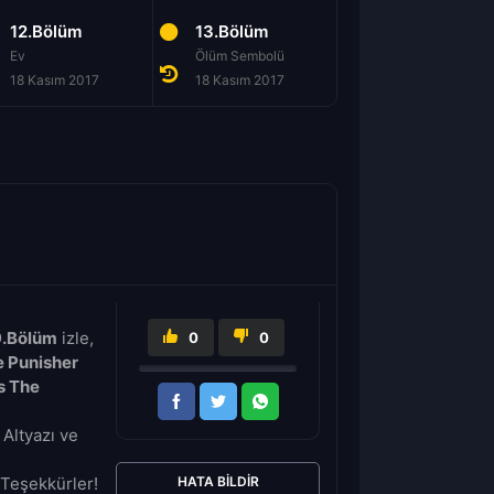
12.Bölüm
13.Bölüm
Ev
Ölüm Sembolü
18 Kasım 2017
18 Kasım 2017
9.Bölüm
izle,
0
0
e Punisher
s The
Altyazı ve
Teşekkürler!
HATA BILDIR