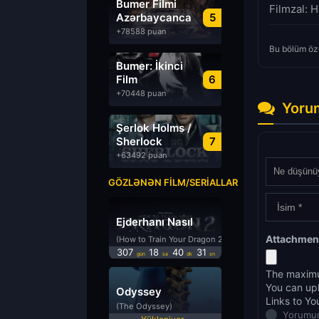
Bumer Filmi
Filmzal: H
Azərbaycanca
5
Dublyaj izle
+78588 puan
Bu bölüm öze
Bumer: İkinci
Film
6
Azərbaycanca
+70448 puan
Dublyaj izle
Yoru
Şerlok Holms /
Sherlock
7
Holmes
+63492 puan
GÖZLƏNƏN FILM/SERIALLAR
Ejderhanı Nasıl
Eğitirsin 2
Attachmen
(How to Train Your Dragon 2)
307
18
40
31
gün
sa
dk
sn
The maximu
You can up
Odyssey
Links to Yo
(The Odyssey)
Yorumun