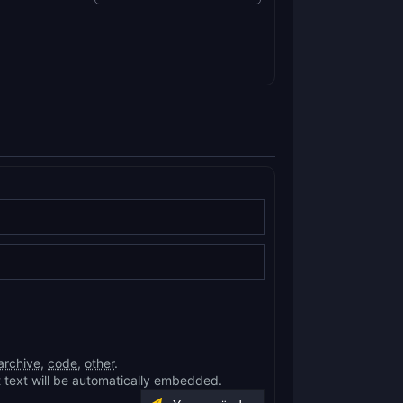
archive
,
code
,
other
.
 text will be automatically embedded.