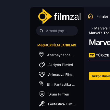
Filmlər
>
Marvel’s
Marvel’s The
Marve
MƏŞHUR FILM JANRLARI
Azərbaycanca Dublaj
TÜRKÇE 
Aksiyon Filmleri
Animasiya Filmleri
Türkçe Dubla
Elmi Fantastika Filmleri
Dram Filmleri
Fantastika Filmleri