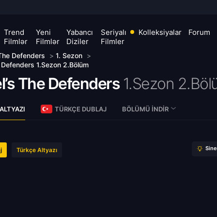
Trend
Yeni
Yabancı
Seriyalı
Kolleksiyalar
Forum
Filmlər
Filmlər
Diziler
Filmler
 The Defenders
>
1. Sezon
>
 Defenders 1.Sezon 2.Bölüm
l’s The Defenders
1.Sezon 2.Böl
ALTYAZI
TÜRKÇE DUBLAJ
BÖLÜMÜ İNDIR
Sin
j
Türkçe Altyazı