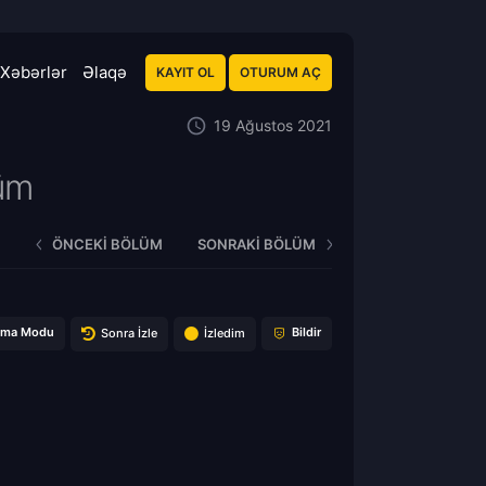
Xəbərlər
Əlaqə
KAYIT OL
OTURUM AÇ
19 Ağustos 2021
üm
ÖNCEKI BÖLÜM
SONRAKI BÖLÜM
ema Modu
Bildir
Sonra İzle
İzledim