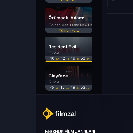
Yükleniyor...
Örümcek-Adam:
Yepyeni Bir Gün
(Spider-Man: Brand New Day)
Yükleniyor...
Resident Evil
(2026)
40
12
49
53
gün
sa
dk
sn
Clayface
(2026)
75
12
49
53
gün
sa
dk
sn
MƏŞHUR FILM JANRLARI