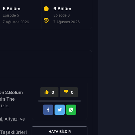
5.Bölüm
6.Bölüm
7.Bölüm
Episode 5
Episode 6
Episode 7
7 Ağustos 2026
7 Ağustos 2026
7 Ağustos 2026
on 2.Bölüm
0
0
l’s The
izle,
, Altyazı ve
Teşekkürler!
HATA BILDIR