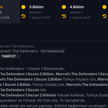
üm
3.Bölüm
4.Bölüm
 2
Episode 3
Episode 4
os 2026
7 Ağustos 2026
7 Ağustos 2026
arvel’s The Defenders
arvel’s The Defenders
TAKIP ET
The Defenders : 1.Sezon 2.Bölümünde;
The Defenders 1.Sezon 2.Bölüm
,
Marvel’s The Defenders 1.Sez
el’s The Defenders 1.Sezon 2.Bölüm
Türkçe Altyazılı İzle,
Marve
s 1.Sezon 2.Bölüm
Türkçe Dublajlı izle,
Marvel’s The Defenders
The Defenders 1.Sezon
izle.
The Defenders 1.Sezon 2.Bölümü
Yüksek Kalitede, Türkçe Dublaj
çenekleri ile Filmzal: HD Film izle, Tv-Seriallar'da.
estek olmak için yorum yapmayı, bölümü beğenmeyi unutmayın. 