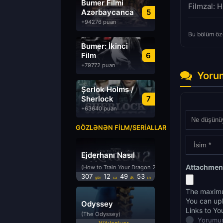
Bumer Filmi
Filmzal: H
Azərbaycanca
5
Dublyaj izle
+94276 puan
Bu bölüm öze
Bumer: İkinci
Film
6
Azərbaycanca
+79772 puan
Dublyaj izle
Yoru
Şerlok Holms /
Sherlock
7
Holmes
+63640 puan
GÖZLƏNƏN FILM/SERIALLAR
Ejderhanı Nasıl
Eğitirsin 2
Attachmen
(How to Train Your Dragon 2)
307
12
49
53
gün
sa
dk
sn
The maximu
You can up
Odyssey
Links to Yo
(The Odyssey)
Yorumun