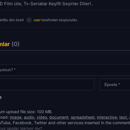
D Film izle, Tv-Seriallar Keyifli Seyirler Diler!..
tiBu dizi özeti
user
tarafından oluşturuldu.
mlar
(0)
t
m upload file size: 100 MB.
load:
image
,
audio
,
video
,
document
,
spreadsheet
,
interactive
,
text
,
uTube, Facebook, Twitter and other services inserted in the comment
uz spoiler içeriyor mu?