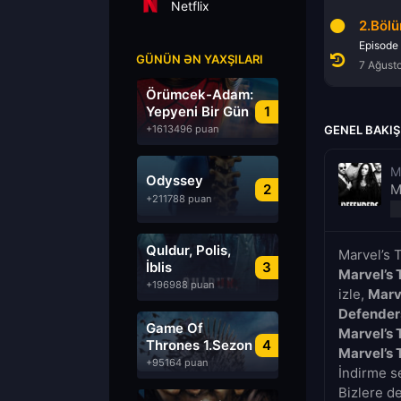
Netflix
1.Bölüm
2.Böl
Episode 1
Episode
GÜNÜN ƏN YAXŞILARI
7 Ağustos 2026
7 Ağust
Örümcek-Adam:
Yepyeni Bir Gün
1
+1613496 puan
GENEL BAKIŞ
M
Odyssey
2
M
+211788 puan
Quldur, Polis,
Marvel’s 
İblis
3
Marvel’s 
+196988 puan
izle,
Marv
Defender
Game Of
Marvel’s 
Thrones 1.Sezon
4
Marvel’s 
Türkçe Dublaj
+95164 puan
İndirme se
izle
Bizlere d