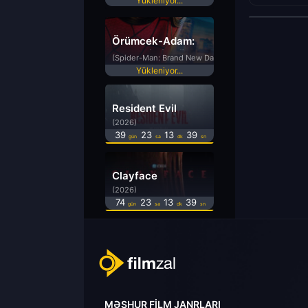
Yükleniyor...
Örümcek-Adam:
Yepyeni Bir Gün
(Spider-Man: Brand New Day)
Yükleniyor...
Resident Evil
(2026)
39
23
13
39
gün
sa
dk
sn
Clayface
(2026)
74
23
13
39
gün
sa
dk
sn
MƏŞHUR FILM JANRLARI