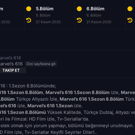
üm
5.Bölüm
6.Bölüm
5. Bölüm
6. Bölüm
m 2020
21 Kasım 2020
21 Kasım 2020
arvel’s 616
arvel’s 616
TAKIP ET
616 : 1.Sezon 8.Bölümünde;
616 1.Sezon 8.Bölüm
,
Marvel’s 616 1.Sezon 8.Bölüm
izle,
Marvel
8.Bölüm
Türkçe Altyazılı İzle,
Marvel’s 616 1.Sezon 8.Bölüm
Türkç
el’s 616
izle,
Marvel’s 616 1.Sezon
izle.
616 1.Sezon 8.Bölümü
Yüksek Kalitede, Türkçe Dublaj, Altyazı v
i ile Filmzal: HD Film izle, Tv-Seriallar'da.
estek olmak için yorum yapmayı, bölümü beğenmeyi unutmayın. 
D Film izle, Tv-Seriallar Keyifli Seyirler Diler!..