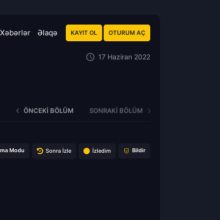
Xəbərlər
Əlaqə
KAYIT OL
OTURUM AÇ
17 Haziran 2022
ÖNCEKI BÖLÜM
SONRAKI BÖLÜM
ema Modu
Bildir
Sonra İzle
İzledim