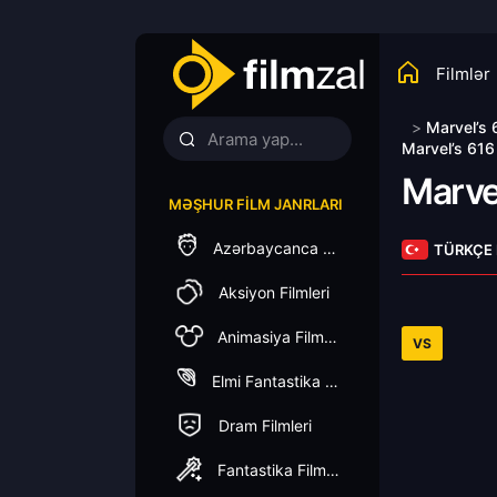
Filmlər
>
Marvel’s 
Marvel’s 616
Marve
MƏŞHUR FILM JANRLARI
Azərbaycanca Dublaj
TÜRKÇE
Aksiyon Filmleri
Animasiya Filmleri
VS
Elmi Fantastika Filmleri
Dram Filmleri
Fantastika Filmleri