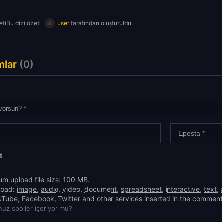
tiBu dizi özeti
user
tarafından oluşturuldu.
mlar
(0)
t
m upload file size: 100 MB.
load:
image
,
audio
,
video
,
document
,
spreadsheet
,
interactive
,
text
,
uTube, Facebook, Twitter and other services inserted in the comment
uz spoiler içeriyor mu?