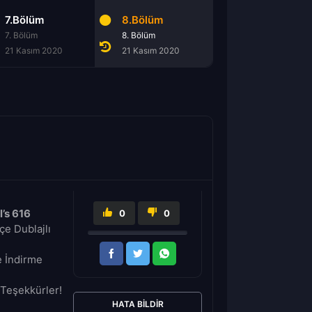
7.Bölüm
8.Bölüm
7. Bölüm
8. Bölüm
21 Kasım 2020
21 Kasım 2020
’s 616
0
0
e Dublajlı
e İndirme
Teşekkürler!
HATA BILDIR