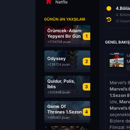
Netflix
2.Bölüm
3.Bölüm
4.Böl
2. Bölüm
3. Bölüm
4. Bölüm
GÜNÜN ƏN YAXŞILARI
21 Kasım 2020
21 Kasım 2020
21 Kası
Örümcek-Adam:
Yepyeni Bir Gün
1
+1734708 puan
GENEL BAKIŞ
M
Odyssey
2
M
+238724 puan
Quldur, Polis,
Marvel’s 
İblis
3
Marvel’s 
+205868 puan
1.Sezon 
izle,
Marv
Game Of
Marvel’s 
Thrones 1.Sezon
4
seçenekler
Türkçe Dublaj
+105080 puan
Bizlere d
izle
Filmzal: H