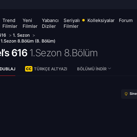
Trend
Yeni
Yabancı
Seriyalı
Kolleksiyalar
Forum
Filmlər
Filmlər
Diziler
Filmler
616
>
1. Sezon
>
 1.Sezon 8.Bölüm (8. Bölüm)
l’s 616
1.Sezon 8.Bölüm
 DUBLAJ
TÜRKÇE ALTYAZI
BÖLÜMÜ İNDIR
Sin