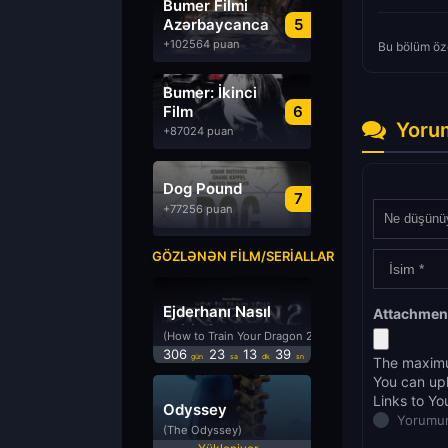
Bumer Filmi
Azərbaycanca
5
Dublyaj izle
+102564 puan
Bu bölüm öze
Bumer: İkinci
Film
6
Yoru
Azərbaycanca
+87024 puan
Dublyaj izle
Dog Pound
7
+77256 puan
GÖZLƏNƏN FILM/SERIALLAR
Ejderhanı Nasıl
Attachmen
Eğitirsin 2
(How to Train Your Dragon 2)
306
23
13
39
gün
sa
dk
sn
The maximu
You can up
Links to Yo
Odyssey
Yorumun
(The Odyssey)