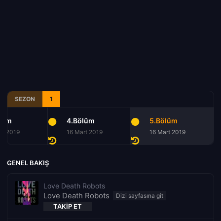
SEZON
1
lüm
4.Bölüm
5.Bölüm
rt 2019
16 Mart 2019
16 Mart 2019
GENEL BAKIŞ
Love Death Robots
Love Death Robots
TAKIP ET