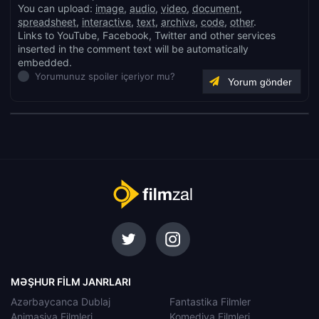
You can upload:
image
,
audio
,
video
,
document
,
spreadsheet
,
interactive
,
text
,
archive
,
code
,
other
.
Links to YouTube, Facebook, Twitter and other services
inserted in the comment text will be automatically
embedded.
Yorumunuz spoiler içeriyor mu?
MƏŞHUR FILM JANRLARI
Azərbaycanca Dublaj
Fantastika Filmler
Animasiya Filmleri
Komediya Filmleri