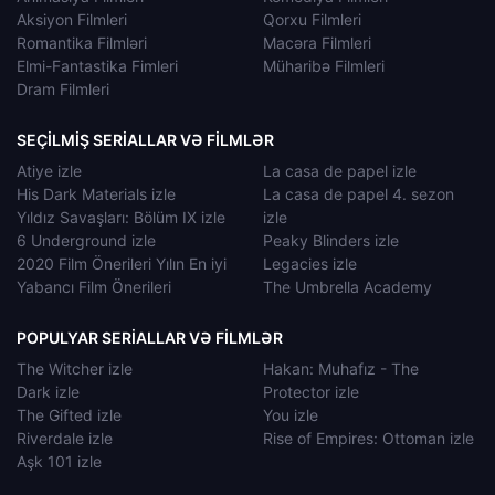
Aksiyon Filmleri
Qorxu Filmleri
Romantika Filmləri
Macəra Filmleri
Elmi-Fantastika Fimleri
Müharibə Filmleri
Dram Filmleri
SEÇILMIŞ SERIALLAR VƏ FILMLƏR
Atiye izle
La casa de papel izle
His Dark Materials izle
La casa de papel 4. sezon
Yıldız Savaşları: Bölüm IX izle
izle
6 Underground izle
Peaky Blinders izle
2020 Film Önerileri Yılın En iyi
Legacies izle
Yabancı Film Önerileri
The Umbrella Academy
POPULYAR SERIALLAR VƏ FILMLƏR
The Witcher izle
Hakan: Muhafız - The
Dark izle
Protector izle
The Gifted izle
You izle
Riverdale izle
Rise of Empires: Ottoman izle
Aşk 101 izle