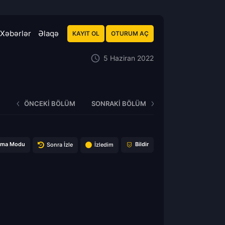
Xəbərlər
Əlaqə
KAYIT OL
OTURUM AÇ
5 Haziran 2022
ÖNCEKI BÖLÜM
SONRAKI BÖLÜM
ema Modu
Bildir
Sonra İzle
İzledim