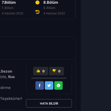
7.Bölüm
8.Bölüm
7. Bölüm
8. Bölüm
4 Haziran 2022
4 Haziran 2022
1.Sezon
0
0
izle,
Kus
İndirme
Teşekkürler!
HATA BILDIR