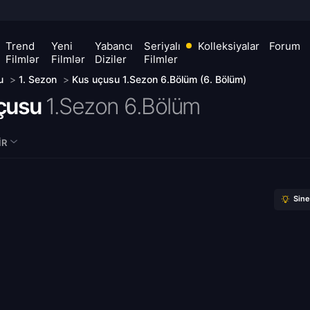
Trend
Yeni
Yabancı
Seriyalı
Kolleksiyalar
Forum
Filmlər
Filmlər
Diziler
Filmler
u
>
1. Sezon
>
Kus uçusu 1.Sezon 6.Bölüm (6. Bölüm)
çusu
1.Sezon 6.Bölüm
IR
Sin