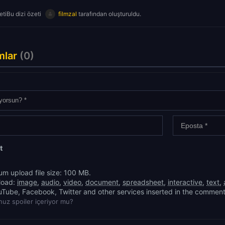
tiBu dizi özeti
filmzal
tarafından oluşturuldu.
mlar
(0)
t
m upload file size: 100 MB.
load:
image
,
audio
,
video
,
document
,
spreadsheet
,
interactive
,
text
,
uTube, Facebook, Twitter and other services inserted in the comment
uz spoiler içeriyor mu?