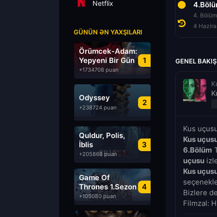
Netflix
2.Bölüm
3.Bölüm
4.Böl
2. Bölüm
3. Bölüm
4. Bölüm
4 Haziran 2022
4 Haziran 2022
4 Hazir
GÜNÜN ƏN YAXŞILARI
Örümcek-Adam:
Yepyeni Bir Gün
1
GENEL BAKIŞ
+1734708 puan
K
K
Odyssey
2
+238724 puan
Kus uçusu
Quldur, Polis,
Kus uçus
İblis
3
6.Bölüm
T
+205868 puan
uçusu
izl
Kus uçus
Game Of
seçenekler
Thrones 1.Sezon
4
Bizlere d
Türkçe Dublaj
+105080 puan
Filmzal: H
izle