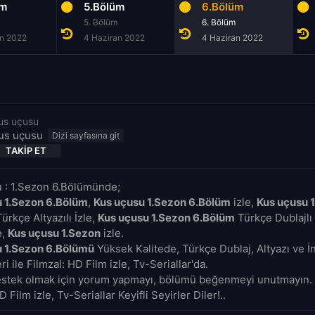
üm
5.Bölüm
6.Bölüm
5. Bölüm
6. Bölüm
an 2022
4 Haziran 2022
4 Haziran 2022
us uçusu
us uçusu
TAKIP ET
 : 1.Sezon 6.Bölümünde;
u 1.Sezon 6.Bölüm
,
Kus uçusu 1.Sezon 6.Bölüm
izle,
Kus uçusu 
ürkçe Altyazılı İzle,
Kus uçusu 1.Sezon 6.Bölüm
Türkçe Dublajlı 
e,
Kus uçusu 1.Sezon
izle.
u 1.Sezon 6.Bölümü
Yüksek Kalitede, Türkçe Dublaj, Altyazı ve 
i ile Filmzal: HD Film izle, Tv-Seriallar'da.
estek olmak için yorum yapmayı, bölümü beğenmeyi unutmayın. 
D Film izle, Tv-Seriallar Keyifli Seyirler Diler!..