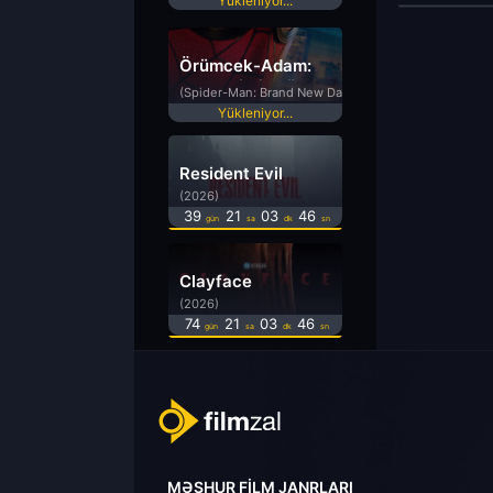
Yükleniyor...
Örümcek-Adam:
Yepyeni Bir Gün
(Spider-Man: Brand New Day)
Yükleniyor...
Resident Evil
(2026)
39
21
03
46
gün
sa
dk
sn
Clayface
(2026)
74
21
03
46
gün
sa
dk
sn
MƏŞHUR FILM JANRLARI