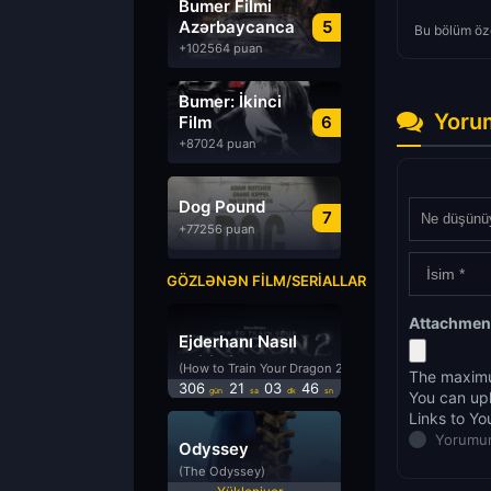
Bumer Filmi
Azərbaycanca
5
Bu bölüm öze
Dublyaj izle
+102564 puan
Bumer: İkinci
Yoru
Film
6
Azərbaycanca
+87024 puan
Dublyaj izle
Dog Pound
7
+77256 puan
GÖZLƏNƏN FILM/SERIALLAR
Attachmen
Ejderhanı Nasıl
Eğitirsin 2
(How to Train Your Dragon 2)
The maximu
306
21
03
46
gün
sa
dk
sn
You can up
Links to Yo
Yorumun
Odyssey
(The Odyssey)