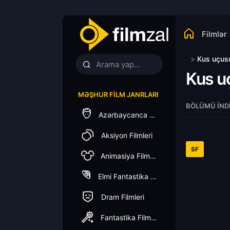
Filmlər
>
Kus uçus
Kus u
MƏŞHUR FILM JANRLARI
BÖLÜMÜ İND
Azərbaycanca Dublaj
Aksiyon Filmleri
SF
Animasiya Filmleri
Elmi Fantastika Filmleri
Dram Filmleri
Fantastika Filmleri