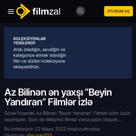
OTURUM AÇ
KOLEKSIYONLAR
YENILENDI!
Artık izlediğin, sevdiğin ve
kategorize etmek istediğin
film ve dizileri koleksiyona
ekleyebilirsin.
Az Bilinən ən yaxşı “Beyin
Yandıran” Filmlər izlə
Gözəl İnsanlar, Az Bilinən “Beyin Yandıran” Filmləri sizin üçün
seçmişəm. Sizin də bildiyiniz filmlər varsa yazın izləyək...
Bu koleksiyon
22 Mayıs 2022
oluşturulmuştur.
Oluşturan:
@sunay555