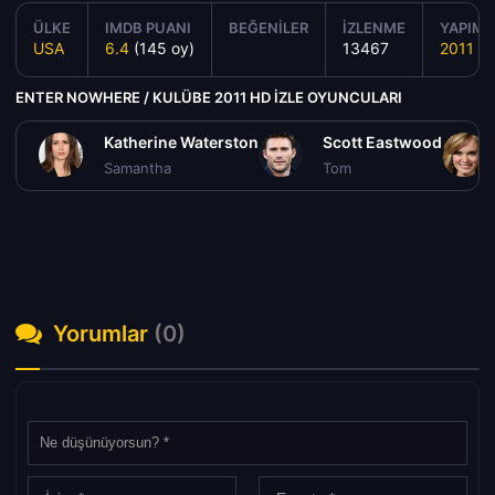
ÜLKE
IMDB PUANI
BEĞENILER
İZLENME
YAPIM Y
USA
6.4
(145 oy)
13467
2011
ENTER NOWHERE / KULÜBE 2011 HD IZLE OYUNCULARI
Katherine Waterston
Scott Eastwood
Samantha
Tom
Yorumlar
(0)