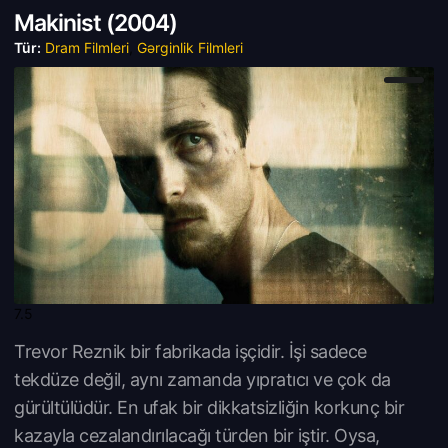
Makinist (
2004)
Tür:
Dram Filmleri
,
Gərginlik Filmleri
7.5
Trevor Reznik bir fabrikada işçidir. İşi sadece
tekdüze değil, aynı zamanda yıpratıcı ve çok da
gürültülüdür. En ufak bir dikkatsizliğin korkunç bir
kazayla cezalandırılacağı türden bir iştir. Oysa,