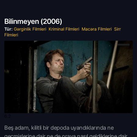
Bilinmeyen (
2006)
Tür:
Gərginlik Filmleri
,
Kriminal Filmleri
,
Macəra Filmleri
,
Sirr
Filmleri
6.2
Beş adam, kilitli bir depoda uyandıklarında ne
geçmişlerine dair ne de oraya nasıl geldiklerine dair