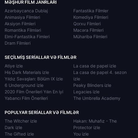
MƏŞHUR FILM JANRLARI
Azərbaycanca Dublaj
Fantastika Filmler
Animasiya Filmleri
Komediya Filmleri
Aksiyon Filmleri
Qorxu Filmleri
Romantika Filmləri
Macəra Filmleri
Elmi-Fantastika Fimleri
Müharibə Filmleri
Dram Filmleri
SEÇILMIŞ SERIALLAR VƏ FILMLƏR
Atiye izle
La casa de papel izle
His Dark Materials izle
La casa de papel 4. sezon
Yıldız Savaşları: Bölüm IX izle
izle
6 Underground izle
Peaky Blinders izle
2020 Film Önerileri Yılın En iyi
Legacies izle
Yabancı Film Önerileri
The Umbrella Academy
POPULYAR SERIALLAR VƏ FILMLƏR
The Witcher izle
Hakan: Muhafız - The
Dark izle
Protector izle
The Gifted izle
You izle