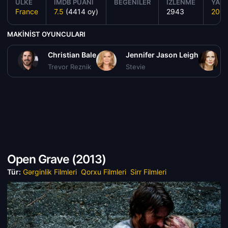
ÜLKE
IMDB PUANI
BEĞENILER
İZLENME
YAPI
France
7.5
(4414 oy)
2943
200
MAKINIST OYUNCULARI
Christian Bale
Jennifer Jason Leigh
Trevor Reznik
Stevie
Open Grave (
2013)
Tür:
Gərginlik Filmleri
,
Qorxu Filmleri
,
Sirr Filmleri