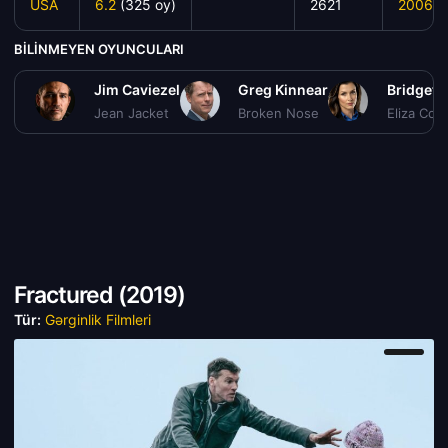
USA
6.2
(325 oy)
2621
2006
BILINMEYEN OYUNCULARI
Jim Caviezel
Greg Kinnear
Bridget
Jean Jacket
Broken Nose
Eliza Cole
Fractured (
2019)
Tür:
Gərginlik Filmleri