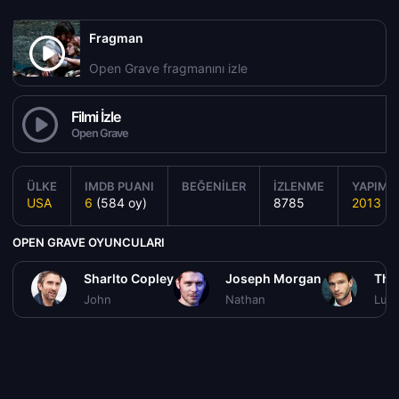
Fragman
Open Grave fragmanını izle
Filmi İzle
Open Grave
ÜLKE
IMDB PUANI
BEĞENILER
İZLENME
YAPIM Y
USA
6
(584 oy)
8785
2013
OPEN GRAVE OYUNCULARI
Sharlto Copley
Joseph Morgan
Tho
John
Nathan
Luk