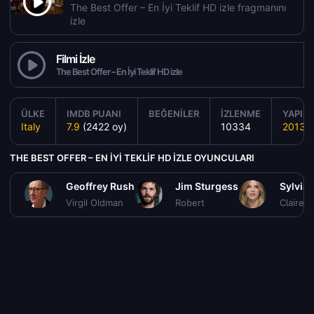
The Best Offer – En İyi Teklif HD izle fragmanını
izle
Filmi İzle
The Best Offer – En İyi Teklif HD izle
ÜLKE
IMDB PUANI
BEĞENILER
İZLENME
YAPIM 
Italy
7.9
(2422 oy)
10334
2013
THE BEST OFFER – EN İYI TEKLIF HD IZLE OYUNCULARI
Geoffrey Rush
Jim Sturgess
Sylvia
Virgil Oldman
Robert
Claire