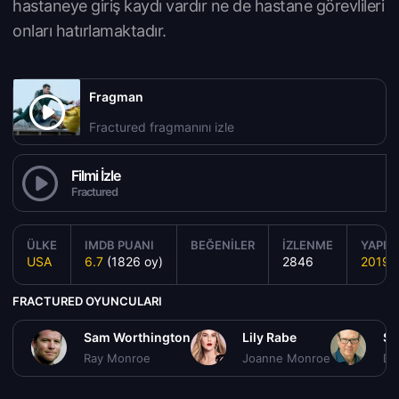
hastaneye giriş kaydı vardır ne de hastane görevlileri
onları hatırlamaktadır.
Fragman
Fractured fragmanını izle
Filmi İzle
Fractured
ÜLKE
IMDB PUANI
BEĞENILER
İZLENME
YAPIM 
USA
6.7
(1826 oy)
2846
2019
FRACTURED OYUNCULARI
Sam Worthington
Lily Rabe
St
Ray Monroe
Joanne Monroe
Dr