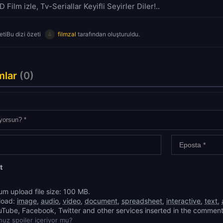
D Film izle, Tv-Seriallar Keyifli Seyirler Diler!..
tiBu dizi özeti
filmzal
tarafından oluşturuldu.
mlar
(0)
t
m upload file size: 100 MB.
load:
image
,
audio
,
video
,
document
,
spreadsheet
,
interactive
,
text
,
uTube, Facebook, Twitter and other services inserted in the comment
uz spoiler içeriyor mu?