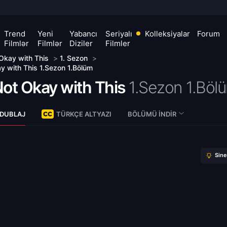
Trend
Yeni
Yabancı
Seriyalı
Kolleksiyalar
Forum
Filmlər
Filmlər
Diziler
Filmler
Okay with This
>
1. Sezon
>
y with This 1.Sezon 1.Bölüm
Not Okay with This
1.Sezon 1.Böl
 DUBLAJ
TÜRKÇE ALTYAZI
BÖLÜMÜ İNDIR
Sin