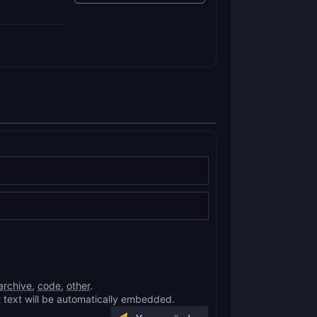
archive
,
code
,
other
.
 text will be automatically embedded.