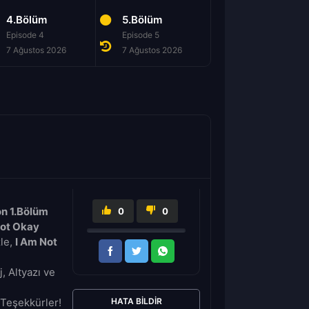
4.Bölüm
5.Bölüm
6.Bölüm
Episode 4
Episode 5
Episode 6
7 Ağustos 2026
7 Ağustos 2026
7 Ağustos 2026
on 1.Bölüm
0
0
Not Okay
le,
I Am Not
, Altyazı ve
Teşekkürler!
HATA BILDIR