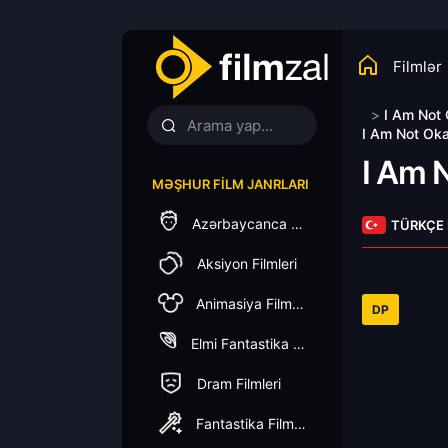
Filmlər
>
I Am Not 
I Am Not Oka
I Am 
MƏŞHUR FILM JANRLARI
Azərbaycanca Dublaj
TÜRKÇE
Aksiyon Filmleri
Animasiya Filmleri
DP
Elmi Fantastika Filmleri
Dram Filmleri
Fantastika Filmleri