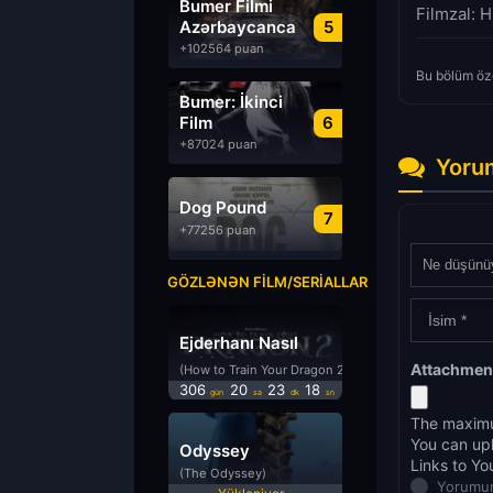
Bumer Filmi
Filmzal: H
Azərbaycanca
5
Dublyaj izle
+102564 puan
Bu bölüm öze
Bumer: İkinci
Film
6
Azərbaycanca
+87024 puan
Dublyaj izle
Yoru
Dog Pound
7
+77256 puan
GÖZLƏNƏN FILM/SERIALLAR
Ejderhanı Nasıl
Eğitirsin 2
Attachmen
(How to Train Your Dragon 2)
306
20
23
18
gün
sa
dk
sn
The maximu
You can up
Odyssey
Links to Yo
(The Odyssey)
Yorumun