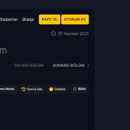
Xəbərlər
Əlaqə
KAYIT OL
OTURUM AÇ
27 Haziran 2021
üm
ÖNCEKI BÖLÜM
SONRAKI BÖLÜM
ema Modu
Bildir
Sonra İzle
İzledim