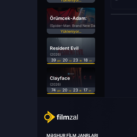
Yükleniyor...
Örümcek-Adam:
Yepyeni Bir Gün
(Spider-Man: Brand New Day)
Yükleniyor...
Resident Evil
(2026)
39
20
23
18
gün
sa
dk
sn
Clayface
(2026)
74
20
23
17
gün
sa
dk
sn
MƏŞHUR FILM JANRLARI