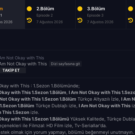
üm
2.Bölüm
3.Bölüm
 1
Episode 2
Episode 3
os 2026
7 Ağustos 2026
7 Ağustos 2026
 Am Not Okay with This
 Am Not Okay with This
TAKIP ET
Okay with This : 1.Sezon 1.Bölümünde;
Okay with This 1.Sezon 1.Bölüm
,
I Am Not Okay with This 1.Sez
 Not Okay with This 1.Sezon 1.Bölüm
Türkçe Altyazılı İzle,
I Am 
 1.Sezon 1.Bölüm
Türkçe Dublajlı izle,
I Am Not Okay with This
iz
 This 1.Sezon
izle.
Okay with This 1.Sezon 1.Bölümü
Yüksek Kalitede, Türkçe Dublaj
çenekleri ile Filmzal: HD Film izle, Tv-Seriallar'da.
estek olmak için yorum yapmayı, bölümü beğenmeyi unutmayın. 