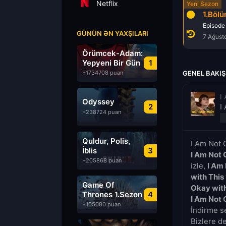
Netflix
1.Böl
Episode
GÜNÜN ƏN YAXŞILARI
7 Ağust
Örümcek-Adam:
Yepyeni Bir Gün
1
+1734708 puan
GENEL BAKIŞ
I
Odyssey
2
I
+238724 puan
Quldur, Polis,
I Am Not 
İblis
3
I Am Not 
+205868 puan
izle,
I Am
with This
Game Of
Okay with
Thrones 1.Sezon
4
I Am Not 
Türkçe Dublaj
+105080 puan
İndirme se
izle
Bizlere d