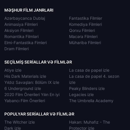
MƏŞHUR FILM JANRLARI
Azərbaycanca Dublaj
Fantastika Filmler
Animasiya Filmleri
Komediya Filmleri
Aksiyon Filmleri
Qorxu Filmleri
Romantika Filmləri
Macəra Filmleri
Elmi-Fantastika Fimleri
Müharibə Filmleri
Dram Filmleri
SEÇILMIŞ SERIALLAR VƏ FILMLƏR
Atiye izle
La casa de papel izle
His Dark Materials izle
La casa de papel 4. sezon
Yıldız Savaşları: Bölüm IX izle
izle
6 Underground izle
Peaky Blinders izle
2020 Film Önerileri Yılın En iyi
Legacies izle
Yabancı Film Önerileri
The Umbrella Academy
POPULYAR SERIALLAR VƏ FILMLƏR
The Witcher izle
Hakan: Muhafız - The
Dark izle
Protector izle