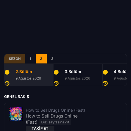
SEZON
1
2
3
2.Bölüm
3.Bölüm
4.Bölüm
9 Ağustos 2026
9 Ağustos 2026
9 Ağustos
GENEL BAKIŞ
How to Sell Drugs Online (Fast)
How to Sell Drugs Online
(Fast)
TAKIP ET