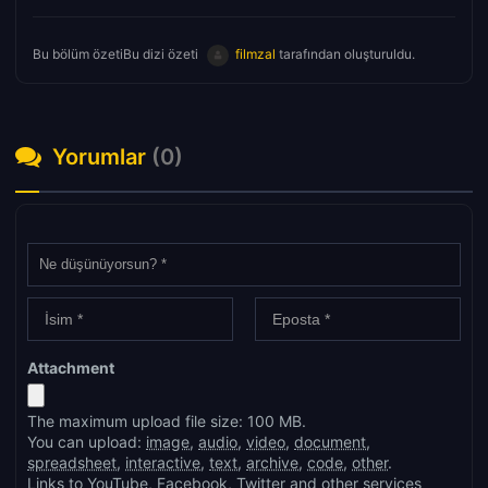
Bu bölüm özetiBu dizi özeti
filmzal
tarafından oluşturuldu.
Yorumlar
(0)
Attachment
The maximum upload file size: 100 MB.
You can upload:
image
,
audio
,
video
,
document
,
spreadsheet
,
interactive
,
text
,
archive
,
code
,
other
.
Links to YouTube, Facebook, Twitter and other services