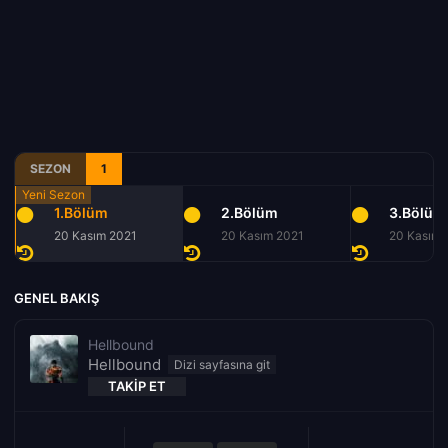
SEZON
1
1.Bölüm
2.Bölüm
3.Bölüm
20 Kasım 2021
20 Kasım 2021
20 Kasım 
GENEL BAKIŞ
Hellbound
Hellbound
TAKIP ET