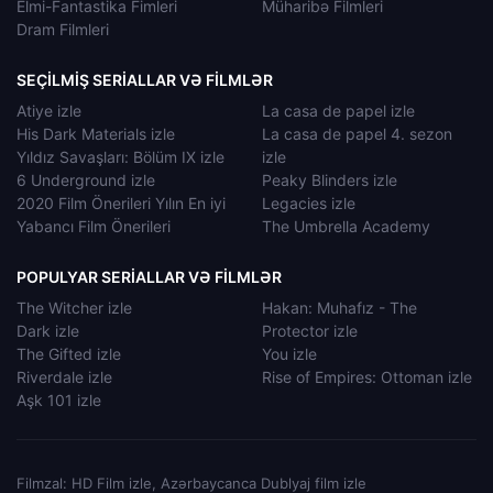
Elmi-Fantastika Fimleri
Müharibə Filmleri
Dram Filmleri
SEÇILMIŞ SERIALLAR VƏ FILMLƏR
Atiye izle
La casa de papel izle
His Dark Materials izle
La casa de papel 4. sezon
Yıldız Savaşları: Bölüm IX izle
izle
6 Underground izle
Peaky Blinders izle
2020 Film Önerileri Yılın En iyi
Legacies izle
Yabancı Film Önerileri
The Umbrella Academy
POPULYAR SERIALLAR VƏ FILMLƏR
The Witcher izle
Hakan: Muhafız - The
Dark izle
Protector izle
The Gifted izle
You izle
Riverdale izle
Rise of Empires: Ottoman izle
Aşk 101 izle
Filmzal: HD Film izle, Azərbaycanca Dublyaj film izle